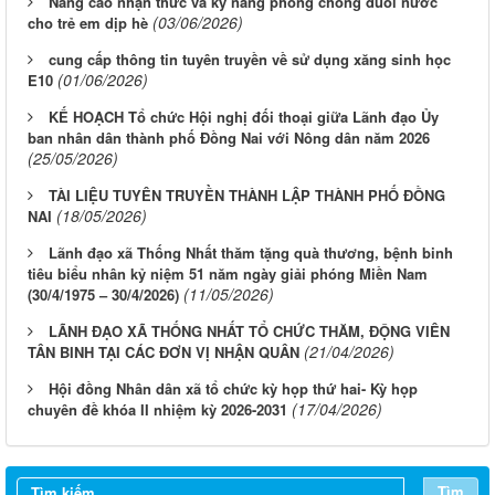
Nâng cao nhận thức và kỹ năng phòng chống đuối nước
(03/06/2026)
cho trẻ em dịp hè
cung cấp thông tin tuyên truyền về sử dụng xăng sinh học
(01/06/2026)
E10
KẾ HOẠCH Tổ chức Hội nghị đối thoại giữa Lãnh đạo Ủy
ban nhân dân thành phố Đồng Nai với Nông dân năm 2026
(25/05/2026)
TÀI LIỆU TUYÊN TRUYỀN THÀNH LẬP THÀNH PHỐ ĐỒNG
(18/05/2026)
NAI
Lãnh đạo xã Thống Nhất thăm tặng quà thương, bệnh binh
tiêu biểu nhân kỷ niệm 51 năm ngày giải phóng Miền Nam
(11/05/2026)
(30/4/1975 – 30/4/2026)
LÃNH ĐẠO XÃ THỐNG NHẤT TỔ CHỨC THĂM, ĐỘNG VIÊN
(21/04/2026)
TÂN BINH TẠI CÁC ĐƠN VỊ NHẬN QUÂN
Hội đồng Nhân dân xã tổ chức kỳ họp thứ hai- Kỳ họp
(17/04/2026)
chuyên đề khóa II nhiệm kỳ 2026-2031
Tìm