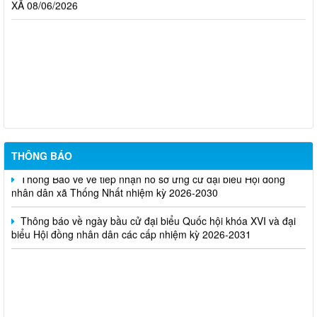
XÃ 08/06/2026
Nghị Quyết về việc công bố danh sách chính thức những người
ứng cử Đại biểu hội đồng nhân dân xã Thống Nhất, nhiệm kỳ
2026-2031 ở từng đơn vị bầu cử
Kế hoạch tuyển dụng viên chức tại các đơn vị sự nghiệp công
lập trên địa bàn xã Thống Nhất
THÔNG BÁO
Thông Báo về về tiếp nhận hồ sơ ứng cử đại biểu Hội đồng
nhân dân xã Thống Nhất nhiệm kỳ 2026-2030
Thông báo về ngày bầu cử đại biểu Quốc hội khóa XVI và đại
biểu Hội đồng nhân dân các cấp nhiệm kỳ 2026-2031