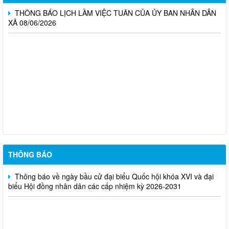
THÔNG BÁO LỊCH LÀM VIỆC TUẦN CỦA ỦY BAN NHÂN DÂN
XÃ 08/06/2026
Nghị Quyết về việc công bố danh sách chính thức những người
ứng cử Đại biểu hội đồng nhân dân xã Thống Nhất, nhiệm kỳ
2026-2031 ở từng đơn vị bầu cử
Kế hoạch tuyển dụng viên chức tại các đơn vị sự nghiệp công
lập trên địa bàn xã Thống Nhất
Thông Báo về về tiếp nhận hồ sơ ứng cử đại biểu Hội đồng
nhân dân xã Thống Nhất nhiệm kỳ 2026-2030
THÔNG BÁO
Thông báo về ngày bầu cử đại biểu Quốc hội khóa XVI và đại
biểu Hội đồng nhân dân các cấp nhiệm kỳ 2026-2031