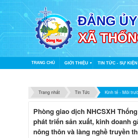
TRANG CHỦ
GIỚI THIỆU
TIN TỨC - SỰ KIỆN
▼
Trang nhất
Tin Tức
Kinh tế - Môi trư
Phòng giao dịch NHCSXH Thống 
phát triển sản xuất, kinh doanh 
nông thôn và làng nghề truyền t