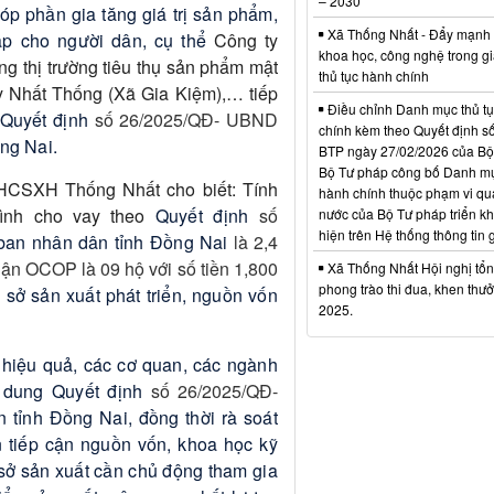
– 2030
óp phần gia tăng giá trị sản phẩm,
Xã Thống Nhất - Đẩy mạnh
ập cho người dân, cụ thể
Công ty
khoa học, công nghệ trong gi
 thị trường tiêu thụ sản phẩm mật
thủ tục hành chính
 Nhất Thống (Xã Gia Kiệm),… tiếp
Điều chỉnh Danh mục thủ t
Quyết định
số 26/2025/QĐ- UBND
chính kèm theo Quyết định s
ng Nai.
BTP ngày 27/02/2026 của Bộ
Bộ Tư pháp công bố Danh mụ
HCSXH Thống Nhất cho biết: Tính
hành chính thuộc phạm vi qu
rình cho vay theo
Quyết định
số
nước của Bộ Tư pháp triển kh
hiện trên Hệ thống thông tin g
an nhân dân tỉnh Đồng Nai
là 2,4
hận OCOP là 09 hộ với số tiền 1,800
Xã Thống Nhất Hội nghị tổn
phong trào thi đua, khen th
 sở sản xuất phát triển, nguồn vốn
2025.
uy hiệu quả, các cơ quan, các ngành
i dung Quyết định
số 26/2025/QĐ-
tỉnh Đồng Nai, đồng thời rà soát
n tiếp cận nguồn vốn, khoa học kỹ
ơ sở sản xuất cần chủ động tham gia