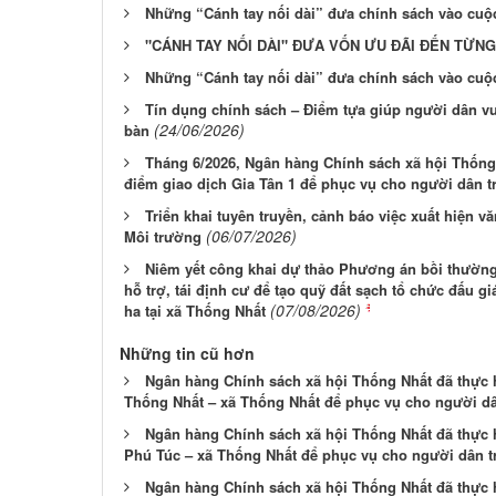
Những “Cánh tay nối dài” đưa chính sách vào cuộ
"CÁNH TAY NỐI DÀI" ĐƯA VỐN ƯU ĐÃI ĐẾN TỪN
Những “Cánh tay nối dài” đưa chính sách vào cuộ
Tín dụng chính sách – Điểm tựa giúp người dân vư
(24/06/2026)
bàn
Tháng 6/2026, Ngân hàng Chính sách xã hội Thống 
điểm giao dịch Gia Tân 1 để phục vụ cho người dân tr
Triển khai tuyên truyền, cảnh báo việc xuất hiện
(06/07/2026)
Môi trường
Niêm yết công khai dự thảo Phương án bồi thường,
hỗ trợ, tái định cư để tạo quỹ đất sạch tổ chức đấu 
(07/08/2026)
ha tại xã Thống Nhất
Những tin cũ hơn
Ngân hàng Chính sách xã hội Thống Nhất đã thực h
Thống Nhất – xã Thống Nhất để phục vụ cho người dân
Ngân hàng Chính sách xã hội Thống Nhất đã thực h
Phú Túc – xã Thống Nhất để phục vụ cho người dân tr
Ngân hàng Chính sách xã hội Thống Nhất đã thực h