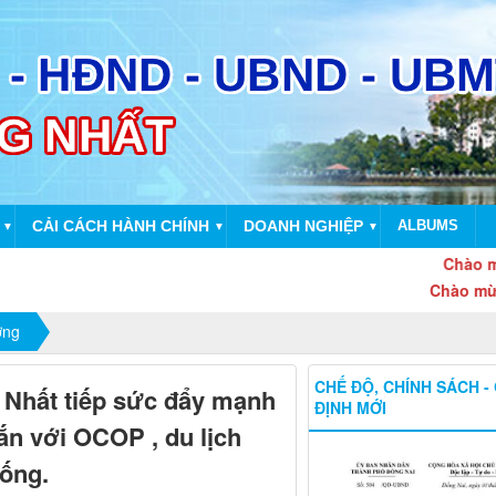
CẢI CÁCH HÀNH CHÍNH
DOANH NGHIỆP
ALBUMS
▼
▼
▼
Chào mừng kỷ 
Chào mừng thàn
ờng
CHẾ ĐỘ, CHÍNH SÁCH -
Nhất tiếp sức đẩy mạnh
ĐỊNH MỚI
gắn với OCOP , du lịch
hống.