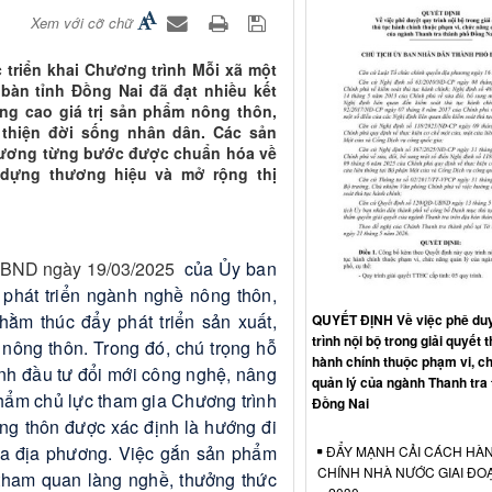
Xem với cỡ chữ
 triển khai Chương trình Mỗi xã một
bàn tỉnh Đồng Nai đã đạt nhiều kết
ng cao giá trị sản phẩm nông thôn,
i thiện đời sống nhân dân. Các sản
hương từng bước được chuẩn hóa về
 dựng thương hiệu và mở rộng thị
UBND ngày 19/03/2025
của Ủy ban
 phát triển ngành nghề nông thôn,
nhằm thúc đẩy phát triển sản xuất,
QUYẾT ĐỊNH Về việc phê duy
trình nội bộ trong giải quyết t
 nông thôn. Trong đó, chú trọng hỗ
hành chính thuộc phạm vi, c
oanh đầu tư đổi mới công nghệ, nâng
quản lý của ngành Thanh tra
phẩm chủ lực tham gia Chương trình
Đồng Nai
ông thôn được xác định là hướng đi
của địa phương. Việc gắn sản phẩm
ĐẨY MẠNH CẢI CÁCH HÀ
CHÍNH NHÀ NƯỚC GIAI ĐO
tham quan làng nghề, thưởng thức