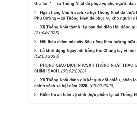
Gia Tân 1 – xã Thống Nhất để phục vụ cho người dân 
Ngân hàng Chính sách xã hội Thống Nhất đã thực h
Phú Cường – xã Thống Nhất để phục vụ cho người dâ
Xã Thống Nhất thành lập ban đại diện Hội đồng qu
(21/04/2026)
Hội thảo chăm sóc cây Sầu riêng theo hướng hữu
Lễ khởi động Ngày hội trồng tre: Chung tay vì môi
(02/03/2026)
PHÒNG GIAO DỊCH NHCSXH THỐNG NHẤT TRAO Q
(09/02/2026)
CHÍNH SÁCH.
Xã Thống Nhất đánh giá kết quả đối chiếu, phân lo
(03/02/2026)
chính sách xã hội năm 2025.
Kiểm tra an toàn vệ sinh thực phẩm tại xã Thống N