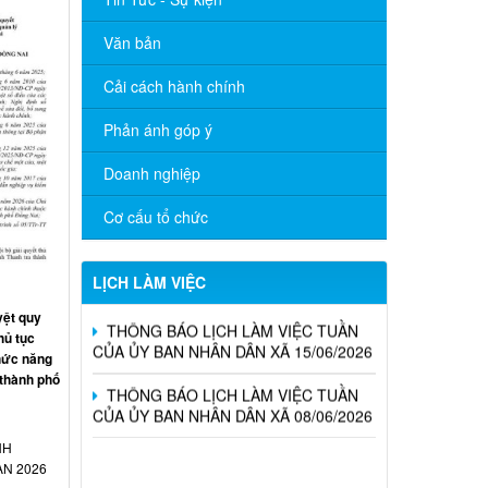
Văn bản
Cải cách hành chính
Phản ánh góp ý
Doanh nghiệp
THÔNG BÁO LỊCH LÀM VIỆC TUẦN
CỦA ỦY BAN NHÂN DÂN XÃ 06/07/2026
Cơ cấu tổ chức
THÔNG BÁO LỊCH LÀM VIỆC TUẦN
CỦA ỦY BAN NHÂN DÂN XÃ 29/06/2026
LỊCH LÀM VIỆC
THÔNG BÁO LỊCH LÀM VIỆC TUẦN
ệt quy
CỦA ỦY BAN NHÂN DÂN XÃ 15/06/2026
hủ tục
hức năng
THÔNG BÁO LỊCH LÀM VIỆC TUẦN
 thành phố
CỦA ỦY BAN NHÂN DÂN XÃ 08/06/2026
NH
Nghị Quyết về việc công bố danh sách
ẠN 2026
chính thức những người ứng cử Đại biểu