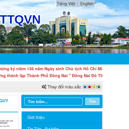
Tiếng Việt
English
niệm 136 năm Ngày sinh Chủ tịch Hồ Chí Minh (19/5/1890 - 19/5/2
h lập Thành Phố Đồng Nai " Đồng Nai Đô Thị Động Lực Mới Của
Thay đổi màu sắc
 QUY
Tìm
Giới thiệu
Tin Tức - Sự kiện