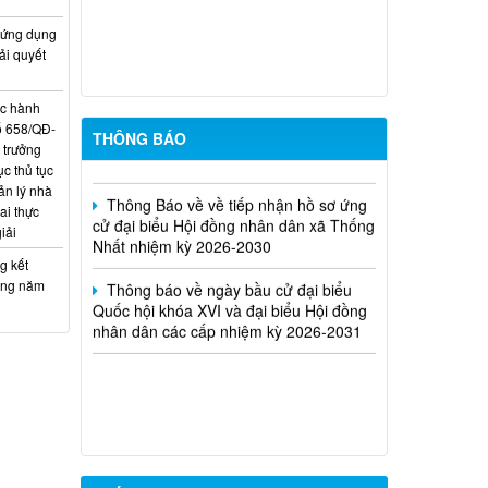
hội đồng nhân dân xã Thống Nhất,
nhiệm kỳ 2026-2031 ở từng đơn vị bầu
 ứng dụng
cử
ải quyết
Kế hoạch tuyển dụng viên chức tại các
ục hành
đơn vị sự nghiệp công lập trên địa bàn
ố 658/QĐ-
xã Thống Nhất
THÔNG BÁO
 trưởng
c thủ tục
Thông Báo về về tiếp nhận hồ sơ ứng
ản lý nhà
cử đại biểu Hội đồng nhân dân xã Thống
ai thực
Nhất nhiệm kỳ 2026-2030
iải
Thông báo về ngày bầu cử đại biểu
g kết
Quốc hội khóa XVI và đại biểu Hội đồng
ưởng năm
nhân dân các cấp nhiệm kỳ 2026-2031