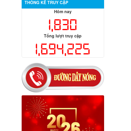
THỐNG KÊ TRUY CẬP
Hôm nay
1,830
Tổng lượt truy cập
1,694,225