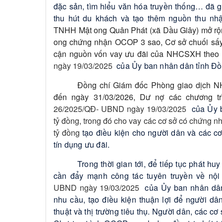
đặc sản, tìm hiểu văn hóa truyền thống… đã g
thu hút du khách và tạo thêm nguồn thu nh
TNHH Mật ong Quân Phát (xã Dầu Giây) mở rộng
ong chứng nhận OCOP 3 sao, Cơ sở chuối sấy
cận nguồn vốn vay ưu đãi của NHCSXH theo
ngày 19/03/2025
của Ủy ban nhân dân tỉnh Đồ
Đồng chí Giám đốc Phòng giao dịch N
đến ngày 31/03/2026, Dư nợ các chương t
26/2025/QĐ- UBND ngày 19/03/2025
của Ủy b
tỷ đồng, trong đó cho vay các cơ sở có chứng n
tỷ đồng
tạo điều kiện cho người dân và các cơ
tín dụng ưu đãi.
Trong thời gian tới, để tiếp tục phát h
cần đẩy mạnh công tác tuyên truyền về nộ
UBND ngày 19/03/2025
của Ủy ban nhân dân 
nhu cầu, tạo điều kiện thuận lợi để người dâ
thuật và thị trường tiêu thụ. Người dân, các c