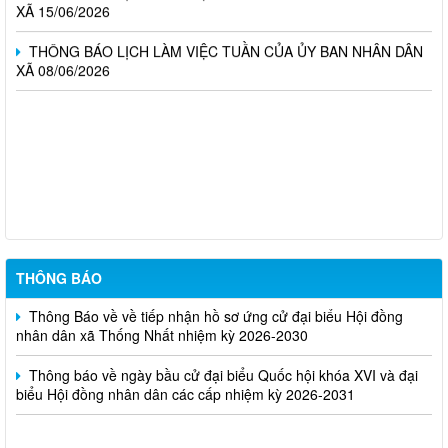
XÃ 15/06/2026
THÔNG BÁO LỊCH LÀM VIỆC TUẦN CỦA ỦY BAN NHÂN DÂN
XÃ 08/06/2026
Nghị Quyết về việc công bố danh sách chính thức những người
ứng cử Đại biểu hội đồng nhân dân xã Thống Nhất, nhiệm kỳ
2026-2031 ở từng đơn vị bầu cử
Kế hoạch tuyển dụng viên chức tại các đơn vị sự nghiệp công
lập trên địa bàn xã Thống Nhất
THÔNG BÁO
Thông Báo về về tiếp nhận hồ sơ ứng cử đại biểu Hội đồng
nhân dân xã Thống Nhất nhiệm kỳ 2026-2030
Thông báo về ngày bầu cử đại biểu Quốc hội khóa XVI và đại
biểu Hội đồng nhân dân các cấp nhiệm kỳ 2026-2031