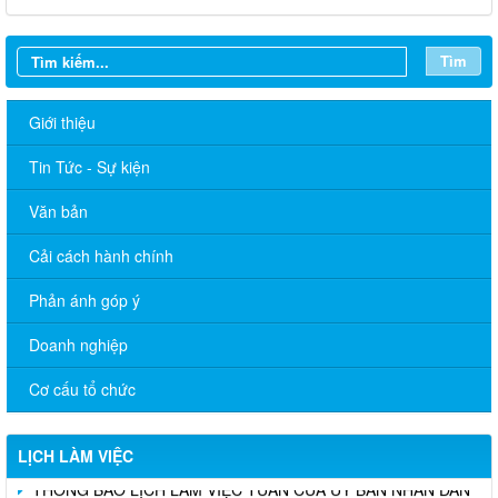
Tìm
Giới thiệu
Tin Tức - Sự kiện
Văn bản
Cải cách hành chính
Phản ánh góp ý
Doanh nghiệp
THÔNG BÁO LỊCH LÀM VIỆC TUẦN CỦA ỦY BAN NHÂN DÂN
XÃ 06/07/2026
Cơ cấu tổ chức
THÔNG BÁO LỊCH LÀM VIỆC TUẦN CỦA ỦY BAN NHÂN DÂN
XÃ 29/06/2026
LỊCH LÀM VIỆC
THÔNG BÁO LỊCH LÀM VIỆC TUẦN CỦA ỦY BAN NHÂN DÂN