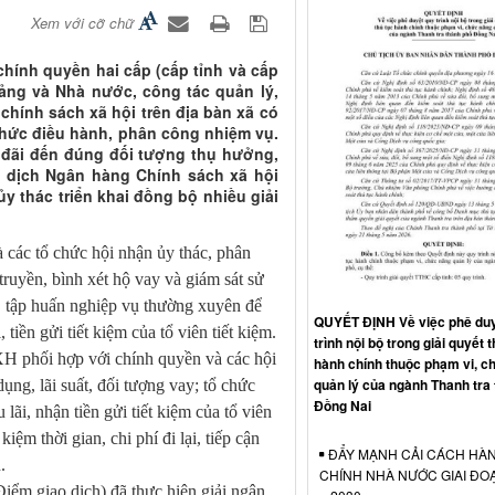
Xem với cỡ chữ
chính quyền hai cấp (cấp tỉnh và cấp
ảng và Nhà nước, công tác quản lý,
chính sách xã hội trên địa bàn xã có
thức điều hành, phân công nhiệm vụ.
đãi đến đúng đối tượng thụ hưởng,
 dịch Ngân hàng Chính sách xã hội
 thác triển khai đồng bộ nhiều giải
các tổ chức hội nhận ủy thác, phân
truyền, bình xét hộ vay và giám sát sử
, tập huấn nghiệp vụ thường xuyên để
QUYẾT ĐỊNH Về việc phê duy
,
tiền gửi tiết kiệm của tổ viên tiết kiệm.
trình nội bộ trong giải quyết t
phối hợp với chính quyền và các hội
hành chính thuộc phạm vi, c
quản lý của ngành Thanh tra
ụng, lãi suất, đối tượng vay; tổ chức
Đồng Nai
 lãi, nhận tiền gửi tiết kiệm của tổ viên
kiệm thời gian, chi phí đi lại, tiếp cận
ĐẨY MẠNH CẢI CÁCH HÀ
.
CHÍNH NHÀ NƯỚC GIAI ĐO
Điểm giao dịch)
đã thực hiện giải ngân