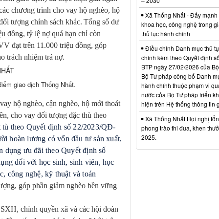
– 2030
các chương trình cho vay
hộ nghèo, hộ
Xã Thống Nhất - Đẩy mạnh
đối tượng chính sách khác
.
Tổng số dư
khoa học, công nghệ trong gi
iệu đồng
, tỷ lệ nợ quá hạn chỉ còn
thủ tục hành chính
&VV đạt trên
11.000 triệu đồng
, góp
Điều chỉnh Danh mục thủ t
o trách nhiệm trả nợ.
chính kèm theo Quyết định s
BTP ngày 27/02/2026 của Bộ
Bộ Tư pháp công bố Danh mụ
 điểm giao dịch Thống Nhất.
hành chính thuộc phạm vi qu
nước của Bộ Tư pháp triển kh
 vay hộ nghèo, cận nghèo, hộ mới thoát
hiện trên Hệ thống thông tin g
iên, cho vay đối tượng đặc thù theo
Xã Thống Nhất Hội nghị tổn
t tù theo Quyết định số 22/2023/QĐ-
phong trào thi đua, khen th
2025.
ời hoàn lương có vốn đầu tư sản xuất,
ín dụng ưu đãi theo Quyết định số
ng đối với học sinh, sinh viên, học
c, công nghệ, kỹ thuật và toán
i tượng, góp phần giảm nghèo bền vững
H, chính quyền xã và các hội đoàn