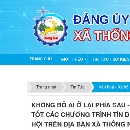
TRANG CHỦ
GIỚI THIỆU
TIN TỨC - SỰ KIỆN
▼
Trang nhất
Tin Tức
Văn hoá - Xã hội
KHÔNG BỎ AI Ở LẠI PHÍA SAU
TỐT CÁC CHƯƠNG TRÌNH TÍN 
HỘI TRÊN ĐỊA BÀN XÃ THỐNG 