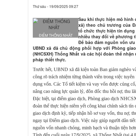
Thứ sáu - 19/09/2025 09:27
Sau khi thực hiện mô hình 
xã) theo chủ trương của Đ
tổ chức thực hiện tín dụng 
ĐIỂM THỐNG NHẤT
nhiều thay đổi về phương 
Để bảo đảm nguồn vốn ưu 
UBND xã đã chủ động phối hợp với Phòng giao
(NHCSXH) Thống Nhất và các hội đoàn thể nhận ủy
pháp thiết thực.
Trước hết, UBND xã đã kiện toàn Ban giảm nghèo và 
công rõ trách nhiệm từng thành viên trong việc tuyên 
dụng vốn. Các Tổ tiết kiệm và vay vốn được củng cố
nâng cao năng lực quản lý,
đôn đốc
thu hồi nợ, thu lãi
Đặc biệt, tại điểm giao dịch,
Phòng giao dịch
NHCSXH 
đoàn thể thực hiện niêm yết công khai chính sách tín d
giao dịch định kỳ, tiếp nhận hồ sơ vay vốn, thu nợ, thu
ngay tại
Điểm giao dịch
. Việc này giúp người dân tiết 
nguồn vốn nhanh chóng, minh bạch và thuận tiện hơn
Tính đến cuối
ngày
17/9
/2025,
xã Thống Nhất (tại 4 