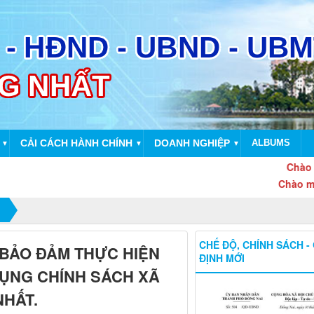
CẢI CÁCH HÀNH CHÍNH
DOANH NGHIỆP
ALBUMS
▼
▼
▼
Chào mừng kỷ
Chào mừng thà
CHẾ ĐỘ, CHÍNH SÁCH -
 -BẢO ĐẢM THỰC HIỆN
ĐỊNH MỚI
DỤNG CHÍNH SÁCH XÃ
NHẤT.