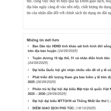
thể, cùng việc duy trì hiệu quả tại Điểm giao dịch, ho
địa bàn ngày càng đi vào nền nếp, chất lượng tín dụ
tin của nhân dân đối với chính sách tín dụng ưu đãi 
Những tin mới hơn
Ban Dân tộc HĐND tỉnh khảo sát tình hình đời sống
(24/09/2025)
trên địa bàn huyện
Tuyên dương 16 tập thể, 51 cá nhân điển hình tiên
(24/09/2025)
Đại biểu Quốc hội ghi nhận nhiều vấn đề về y tế cử
Phát triển đối tượng tham gia bảo hiểm y tế trên 
(26/09/2025)
2025
Phiên trù bị Đại hội đại biểu Mặt trận tổ quốc Việ
(29/09/2025)
2025 – 2030
Đại hội đại biểu MTTQVN xã Thống Nhất lần thứ I,
(18/10/2025)
ĐIỂM GIAO DỊCH PHÚ TÚC: