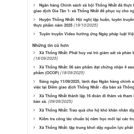
Ngân hàng Chính sách xã hội Thống Nhất đã thực h
giao dịch Gia Tân 1- xã Thống Nhất để phục vụ cho ng
Huyện Thống Nhất: Hội nghị tập huấn, tuyên truyề
(19/10/2025)
thực phẩm năm 2025
Tuyên truyền Video hưởng ứng Ngày pháp luật Việt
Những tin cũ hơn
Xã Thống Nhất: Phát huy vai trò giám sát và phản b
(18/09/2025)
Xã Thống Nhất: 06 sản phẩm đạt chứng nhận 4 sao
(18/09/2025)
phẩm (OCOP)
Sáng ngày 11/09/2025, lãnh đạo Ngân hàng chính s
việc tại Điểm giao dịch Thống Nhất - địa bàn xã Thống
Xã Thống Nhất thành lập 16 đoàn đi thăm và tham 
(09/09/2025)
bàn xã.
Xã Thống Nhất: Trao quà cho hộ khó khăn nhân dị
Kiểm tra công tác chuẩn bị năm học mới tại các t
Xã Thống Nhất: tập trung khơi dậy nguồn lực phát t