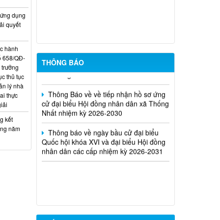
hội đồng nhân dân xã Thống Nhất,
 ứng dụng
nhiệm kỳ 2026-2031 ở từng đơn vị bầu
ải quyết
cử
Kế hoạch tuyển dụng viên chức tại các
ục hành
đơn vị sự nghiệp công lập trên địa bàn
ố 658/QĐ-
THÔNG BÁO
xã Thống Nhất
 trưởng
c thủ tục
Thông Báo về về tiếp nhận hồ sơ ứng
ản lý nhà
cử đại biểu Hội đồng nhân dân xã Thống
ai thực
Nhất nhiệm kỳ 2026-2030
iải
g kết
Thông báo về ngày bầu cử đại biểu
ưởng năm
Quốc hội khóa XVI và đại biểu Hội đồng
nhân dân các cấp nhiệm kỳ 2026-2031