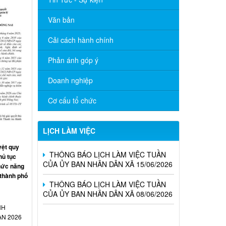
Văn bản
Cải cách hành chính
Phản ánh góp ý
Doanh nghiệp
THÔNG BÁO LỊCH LÀM VIỆC TUẦN
CỦA ỦY BAN NHÂN DÂN XÃ 06/07/2026
Cơ cấu tổ chức
THÔNG BÁO LỊCH LÀM VIỆC TUẦN
CỦA ỦY BAN NHÂN DÂN XÃ 29/06/2026
LỊCH LÀM VIỆC
THÔNG BÁO LỊCH LÀM VIỆC TUẦN
ệt quy
CỦA ỦY BAN NHÂN DÂN XÃ 15/06/2026
hủ tục
hức năng
 thành phố
THÔNG BÁO LỊCH LÀM VIỆC TUẦN
CỦA ỦY BAN NHÂN DÂN XÃ 08/06/2026
NH
Nghị Quyết về việc công bố danh sách
ẠN 2026
chính thức những người ứng cử Đại biểu