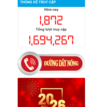
THỐNG KÊ TRUY CẬP
Hôm nay
1,872
Tổng lượt truy cập
1,694,267