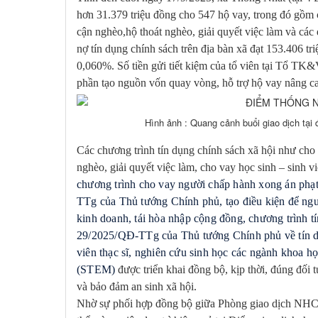
hơn
31.379 triệu
đồng cho
547
hộ vay, trong đó
gồm 
cận nghèo,hộ thoát nghèo, giải quyết việc làm
và các 
nợ tín dụng chính sách trên địa bàn xã đạt
153.406 tr
0,
060
%. Số tiền gửi tiết kiệm của tổ viên tại Tổ TK
phần tạo nguồn vốn quay vòng, hỗ trợ hộ vay nâng ca
Hình ảnh : Quang cảnh buổi giao dịch tại
Các chương trình tín dụng chính sách xã hội như cho
nghèo, giải quyết việc làm, cho vay học sinh – sinh v
c
hương trình cho vay người chấp hành xong án phạ
TTg của Thủ tướng Chính phủ, tạo điều kiện để ngư
kinh doanh, tái hòa nhập cộng đồng,
c
hương trình t
29/2025/QĐ-TTg
của Thủ tướng Chính phủ về tín dụ
viên thạc sĩ, nghiên cứu sinh học các ngành khoa họ
(STEM)
được triển khai đồng bộ, kịp thời, đúng đố
và bảo đảm an sinh xã hội.
Nhờ sự phối hợp đồng bộ giữa
Phòng giao dịch
NHCSX