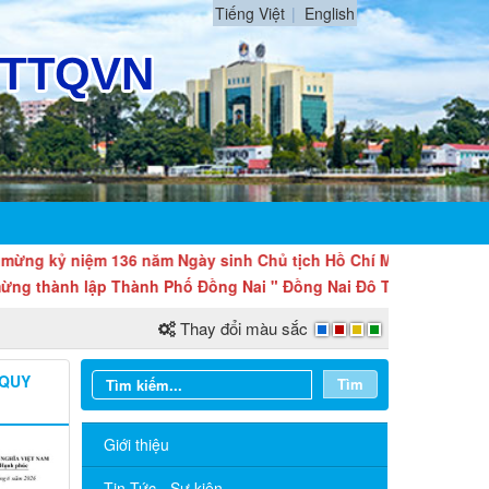
Tiếng Việt
English
 niệm 136 năm Ngày sinh Chủ tịch Hồ Chí Minh (19/5/1890 - 19/5
nh lập Thành Phố Đồng Nai " Đồng Nai Đô Thị Động Lực Mới Củ
Thay đổi màu sắc
 QUY
Tìm
Giới thiệu
Tin Tức - Sự kiện