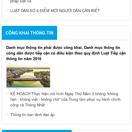
pháp luật xã
LUẬT DÂN SÓ 6 ĐIỂM MỚI NGƯỜI DÂN CẦN BIẾT
CÔNG KHAI THÔNG TIN
Danh mục thông tin phải được công khai, Danh mục thông tin
công dân được tiếp cận có điều kiện theo quy định Luật Tiếp cận
thông tin năm 2016
KẾ HOẠCH Thực hiện mô hình Ngày Thứ Năm 3 không “không
hẹn - không viết - không chờ” của Trung tâm phục vụ hành chính
công xã Thống Nhất
Thông tin ban lãnh đạo ấp