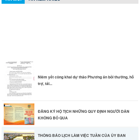
Niêm yết công khai dự thảo Phương án bồi thường, hỗ trợ,
tái định cư Dự án bồi thường, hỗ trợ, tái định cư để tạo quỹ
đất sạch tổ chức đấu giá quyền sử dụng đất khu đất khoảng
85 ha tại xã Thống Nhất
KẾ HOẠCH Triển khai khám sức khỏe định kỳ hoặc khám
sàng lọc miễn phí ít nhất mỗi năm một lần cho người dân
trên địa bàn xã Thống nhất
Niêm yết công khai dự thảo Phương án bồi thường, hỗ
trợ, tái...
ĐĂNG KÝ HỘ TỊCH NHỮNG QUY ĐỊNH NGƯỜI DÂN
KHÔNG BỎ QUA
THÔNG BÁO LỊCH LÀM VIỆC TUẦN CỦA ỦY BAN