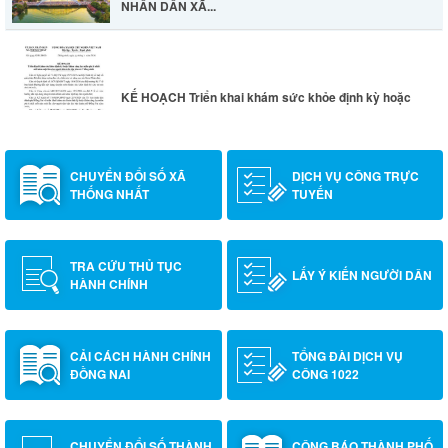
NHÂN DÂN XÃ...
KẾ HOẠCH Triển khai khám sức khỏe định kỳ hoặc
khám sàng lọc...
CHUYỂN ĐỔI SỐ XÃ
DỊCH VỤ CÔNG TRỰC
THỐNG NHẤT
TUYẾN
THÔNG BÁO LỊCH LÀM VIỆC TUẦN CỦA ỦY BAN
NHÂN DÂN XÃ...
TRA CỨU THỦ TỤC
LẤY Ý KIẾN NGƯỜI DÂN
HÀNH CHÍNH
CẢI CÁCH HÀNH CHÍNH
TỔNG ĐÀI DỊCH VỤ
ĐỒNG NAI
CÔNG 1022
CHUYỂN ĐỔI SỐ THÀNH
CÔNG BÁO THÀNH PHỐ