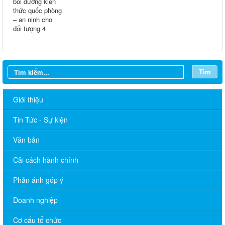
Tìm
Giới thiệu
Tin Tức - Sự kiện
Văn bản
THÔNG BÁO LỊCH LÀM VIỆC TUẦN CỦA ỦY BAN NHÂN DÂN
Cải cách hành chính
XÃ 06/07/2026
Phản ánh góp ý
THÔNG BÁO LỊCH LÀM VIỆC TUẦN CỦA ỦY BAN NHÂN DÂN
XÃ 29/06/2026
Doanh nghiệp
THÔNG BÁO LỊCH LÀM VIỆC TUẦN CỦA ỦY BAN NHÂN DÂN
Cơ cấu tổ chức