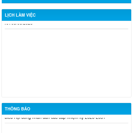
XÃ 15/06/2026
THÔNG BÁO LỊCH LÀM VIỆC TUẦN CỦA ỦY BAN NHÂN DÂN
LỊCH LÀM VIỆC
XÃ 08/06/2026
Nghị Quyết về việc công bố danh sách chính thức những người
ứng cử Đại biểu hội đồng nhân dân xã Thống Nhất, nhiệm kỳ
2026-2031 ở từng đơn vị bầu cử
Kế hoạch tuyển dụng viên chức tại các đơn vị sự nghiệp công
lập trên địa bàn xã Thống Nhất
Thông Báo về về tiếp nhận hồ sơ ứng cử đại biểu Hội đồng
nhân dân xã Thống Nhất nhiệm kỳ 2026-2030
Thông báo về ngày bầu cử đại biểu Quốc hội khóa XVI và đại
THÔNG BÁO
biểu Hội đồng nhân dân các cấp nhiệm kỳ 2026-2031