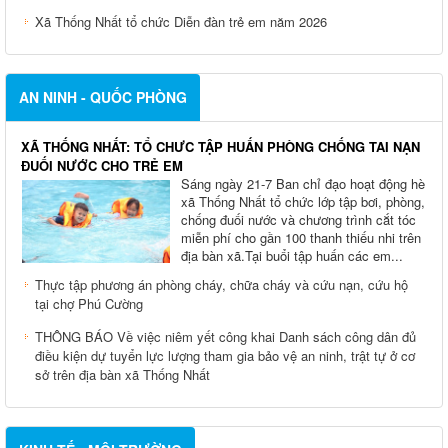
Xã Thống Nhất tổ chức Diễn đàn trẻ em năm 2026
AN NINH - QUỐC PHÒNG
XÃ THỐNG NHẤT: TỔ CHƯC TẬP HUẤN PHÒNG CHỐNG TAI NẠN
ĐUỐI NƯỚC CHO TRẺ EM
Sáng ngày 21-7 Ban chỉ đạo hoạt động hè
xã Thống Nhất tổ chức lớp tập bơi, phòng,
chống đuối nước và chương trình cắt tóc
miễn phí cho gần 100 thanh thiếu nhi trên
địa bàn xã.Tại buổi tập huấn các em...
Thực tập phương án phòng cháy, chữa cháy và cứu nạn, cứu hộ
tại chợ Phú Cường
THÔNG BÁO Về việc niêm yết công khai Danh sách công dân đủ
điều kiện dự tuyển lực lượng tham gia bảo vệ an ninh, trật tự ở cơ
sở trên địa bàn xã Thống Nhất