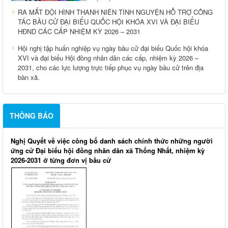
RA MẮT ĐỘI HÌNH THANH NIÊN TÌNH NGUYỆN HỖ TRỢ CÔNG
TÁC BẦU CỬ ĐẠI BIỂU QUỐC HỘI KHÓA XVI VÀ ĐẠI BIỂU
HĐND CÁC CẤP NHIỆM KỲ 2026 – 2031
Hội nghị tập huấn nghiệp vụ ngày bầu cử đại biểu Quốc hội khóa
XVI và đại biểu Hội đồng nhân dân các cấp, nhiệm kỳ 2026 –
2031, cho các lực lượng trực tiếp phục vụ ngày bầu cử trên địa
bàn xã.
THÔNG BÁO
Nghị Quyết về việc công bố danh sách chính thức những người
ứng cử Đại biểu hội đồng nhân dân xã Thống Nhất, nhiệm kỳ
2026-2031 ở từng đơn vị bầu cử