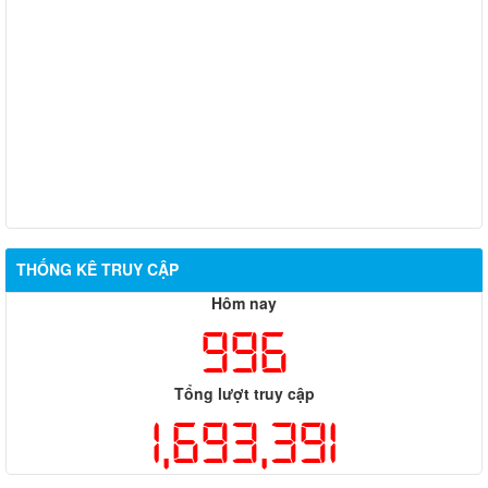
THỐNG KÊ TRUY CẬP
Hôm nay
996
Tổng lượt truy cập
1,693,391