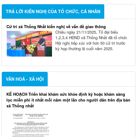
TRẢ LỜI KIẾN NGHỊ CỦA TỔ CHỨC, CÁ NHÂN
Cử tri xã Thống Nhất kiến nghị về vấn đề giao thông
Chiều ngày 21/11/2025, Tổ đại biểu
1,2,3,4 HĐND xã Thống Nhất đã tổ chức
Hội nghị tiếp xúc với hơn 50 cử tri trước
kỳ họp thường lệ cuối năm 2025.
VĂN HOÁ - XÃ HỘI
KẾ HOẠCH Triển khai khám sức khỏe định kỳ hoặc khám sàng
lọc miễn phí ít nhất mỗi năm một lần cho người dân trên địa bàn
xã Thống nhất