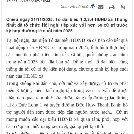
Thứ hai - 24/11/2025 10:44
Xem với cỡ chữ
Chiều ngày 21/11/2025, Tổ đại biểu 1,2,3,4 HĐND xã Thống
Nhất đã tổ chức Hội nghị tiếp xúc với hơn 50 cử tri trước
kỳ họp thường lệ cuối năm 2025.
Tại hội nghị, đại diện Tổ đại biểu HĐND xã đã báo cáo kết quả
hoạt động của HĐND xã trong năm 2025; tình hình thực hiện
các mục tiêu phát triển kinh tế - xã hội, quốc phòng - an ninh
trong năm 2025 trên địa bàn xã. Đồng thời, tổ đại biểu cũng
thông tin tới cử tri dự kiến nội dung, chương trình kỳ họp cuối
năm của HĐND xã.
Trong không khí dân chủ, cởi mở và xây dựng, cử tri đã phát
biểu 3 lượt ý kiến, kiến nghị tập trung vào các vấn đề được
nhân dân quan tâm như: sửa chữa, nâng cấp đường giao thông
tại ấp Đức Long 1 và tuyến đường Đức Huy- Thanh Bình; hỗ
trợ người dân sớm được tiếp cận nguồn nước sạch... Cử tri
mong muốn các đại biểu HĐND xã quan tâm, phối hợp với
các cơ quan chức năng xem xét, giải quyết kịp thời.
Trước những ý kiến phát biểu đầy tâm huyết, trách nhiệm của