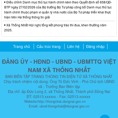
Điều chỉnh Danh mục thủ tục hành chính kèm theo Quyết định số 658/QĐ-
BTP ngày 27/02/2026 của Bộ trưởng Bộ Tư pháp công bố Danh mục thủ tục
hành chính thuộc phạm vi quản lý nhà nước của Bộ Tư pháp triển khai thực
hiện trên Hệ thống thông tin giải
Xã Thống Nhất Hội nghị tổng kết phong trào thi đua, khen thưởng năm
2025.
Trang chủ
Cấu trúc trang
Liên hệ
Đăng nhập
ĐẢNG ỦY - HĐND - UBND - UBMTTQ VIỆT
NAM XÃ THỐNG NHẤT
BAN BIÊN TẬP TRANG THÔNG TIN ĐIỆN TỬ XÃ THỐNG NHẤT
Chịu trách nhiệm nội dung: Ông Tô Đức Vinh - Phó Chủ tịch UBND
xã - Trưởng Ban Biên tập
Địa chỉ: ấp Đức Long 2, xã Thống Nhất, Thành phố Đồng Nai
ĐT: 02513.xxxxxx - Fax: 02513.xxxxxx
Website:http://thongnhat.dongnai.gov.vn
Email: ubnd-thongnhat@dongnai.gov.vn​