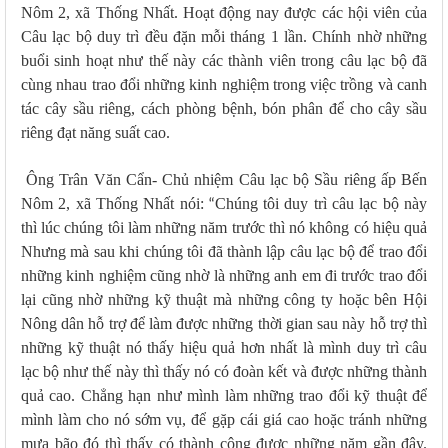
Nôm 2, xã Thống Nhất. Hoạt động nay được các hội viên của
Câu lạc bộ duy trì đều đặn mỗi tháng 1 lần. Chính nhờ những
buổi sinh hoạt như thế này các thành viên trong câu lạc bộ đã
cùng nhau trao đổi những kinh nghiệm trong việc trồng và canh
tác cây sầu riêng, cách phòng bệnh, bón phân để cho cây sầu
riêng đạt năng suất cao.
Ông Trân Văn Cẩn- Chủ nhiệm Câu lạc bộ Sầu riêng ấp Bến
Nôm 2, xã Thống Nhất nói:
Chúng tôi duy trì câu lạc bộ này
“
thì lúc chúng tôi làm những năm trước thì nó không có hiệu quả
Nhưng mà sau khi chúng tôi đã thành lập câu lạc bộ để trao đổi
những kinh nghiệm cũng nhờ là những anh em đi trước trao đổi
lại cũng nhờ những kỹ thuật mà những công ty hoặc bên Hội
Nông dân hỗ trợ để làm được những thời gian sau này hỗ trợ thì
những kỹ thuật nó thấy hiệu quả hơn nhất là mình duy trì câu
lạc bộ như thế này thì thấy nó có đoàn kết và được những thành
quả cao. Chẳng hạn như mình làm những trao đổi kỹ thuật để
mình làm cho nó sớm vụ, để gặp cái giá cao hoặc tránh những
mưa bão đó thì thấy có thành công được những năm gần đây.