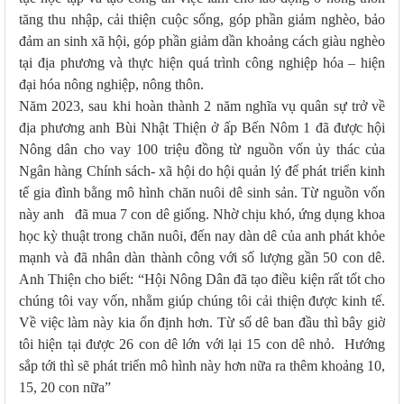
tăng thu nhập, cải thiện cuộc sống, góp phần giảm nghèo, bảo
đảm an sinh xã hội, góp phần giảm dần khoảng cách giàu nghèo
tại địa phương và thực hiện quá trình công nghiệp hóa – hiện
đại hóa nông nghiệp, nông thôn.
Năm 2023, sau khi hoàn thành 2 năm nghĩa vụ quân sự trở về
địa phương anh Bùi Nhật Thiện ở ấp Bến Nôm 1 đã được hội
Nông dân cho vay 100 triệu đồng từ nguồn vốn ủy thác của
Ngân hàng Chính sách- xã hội do hội quản lý để phát triển kinh
tế gia đình bằng mô hình chăn nuôi dê sinh sản. Từ nguồn vốn
này anh đã mua 7 con dê giống. Nhờ chịu khó, ứng dụng khoa
học kỳ thuật trong chăn nuôi, đến nay dàn dê của anh phát khỏe
mạnh và đã nhân dàn thành công với số lượng gần 50 con dê.
Anh Thiện cho biết: “
Hội Nông Dân đã tạo điều kiện rất tốt cho
chúng tôi vay vốn, nhằm giúp chúng tôi cải thiện được kinh tế.
Về việc làm này kia ổn định hơn. Từ số dê ban đầu thì bây giờ
tôi hiện tại được 26 con dê lớn với lại 15 con dê nhỏ. Hướng
sắp tới thì sẽ phát triển mô hình này hơn nữa ra thêm khoảng 10,
15, 20 con nữa”