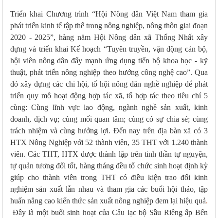
Triển khai Chương trình “Hội Nông dân Việt Nam tham gia
phát triển kinh tế tập thể trong nông nghiệp, nông thôn giai đoạn
2020 - 2025”, hàng năm Hội Nông dân xã Thống Nhất xây
dựng và triển khai Kế hoạch “Tuyên truyền, vận động cán bộ,
hội viên nông dân đẩy mạnh ứng dụng tiến bộ khoa học - kỹ
thuật, phát triển nông nghiệp theo hướng công nghệ cao”. Qua
đó xây dựng các chi hội, tổ hội nông dân nghề nghiệp để phát
triển quy mô hoạt động hợp tác xã, tổ hợp tác theo tiêu chí 5
cùng: Cùng lĩnh vực lao động, ngành nghề sản xuất, kinh
doanh, dịch vụ; cùng mối quan tâm; cùng có sự chia sẻ; cùng
trách nhiệm và cùng hưởng lợi.
Đến nay trên địa bàn xã có 3
HTX Nông Nghiệp với 52 thành viên, 35 THT với 1.240 thành
viên. Các THT, HTX được thành lập trên tinh thần tự nguyện,
tự quản tương đối tốt, hàng tháng đều tổ chức sinh hoạt định kỳ
giúp cho thành viên trong THT có điều kiện trao đổi kinh
nghiệm sản xuất lẫn nhau và tham gia các buổi hội thảo, tập
huấn nâng cao kiến thức sản xuất nông nghiệp đem lại hiệu quả
.
Đây là một buổi sinh hoạt của Câu lạc bộ Sầu Riêng ấp Bến