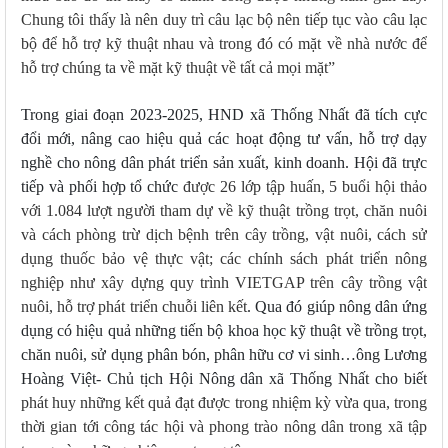
Chung tôi thấy là nên duy trì câu lạc bộ nên tiếp tục vào câu lạc
bộ để hỗ trợ kỹ thuật nhau và trong đó có mặt về nhà nước để
hỗ trợ chúng ta về mặt kỹ thuật về tất cả mọi mặt”
Trong giai
đoạn 2023-2025
, HND xã Thống Nhất đã tích cực
đổi mới, nâng cao hiệu quả các hoạt động tư vấn, hỗ trợ dạy
nghề cho nông dân phát triển sản xuất, kinh doanh. Hội đã trực
tiếp và phối hợp tổ chức
được 26 lớp tập huấn, 5 buổi hội thảo
với 1.084 lượt người tham dự về kỹ thuật trồng trọt, chăn nuôi
và cách phòng trừ dịch bệnh trên cây trồng, vật nuôi, cách sử
dụng thuốc bảo vệ thực vật; các chính sách phát triển nông
nghiệp như
xây dựng quy trình VIETGAP trên cây trồng vật
nuôi, hỗ trợ phát triển chuỗi liên kết
. Qua đó giúp nông dân ứng
dụng có hiệu quả những tiến bộ khoa học kỹ thuật về trồng trọt,
chăn nuôi, sử dụng phân bón, phân hữu cơ vi sinh…ông Lương
Hoàng Việt- Chủ tịch Hội Nông dân xã Thống Nhất cho biết
phát huy những kết quả đạt được trong nhiệm kỳ vừa qua, trong
thời gian tới công tác hội và phong trào nông dân trong xã tập