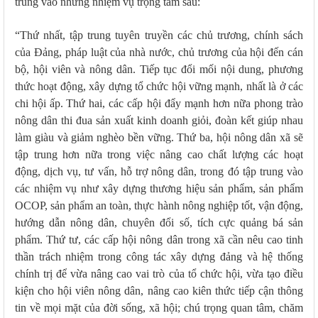
trung vào những nhiệm vụ trọng tâm sau:
“Thứ nhất, tập trung tuyên truyền các chủ trương, chính sách
của Đảng, pháp luật của nhà nước, chủ trương của hội đến cán
bộ, hội viên và nông dân. Tiếp tục đổi mối nội dung, phương
thức hoạt động, xây dựng tổ chức hội vững mạnh, nhất là ở các
chi hội ấp.
Thứ hai, các cấp hội đẩy mạnh hơn nữa phong trào
nông dân thi đua sản xuất kinh doanh giỏi, đoàn kết giúp nhau
làm giàu và giảm nghèo bền vững. Thứ ba, hội nông dân xã sẽ
tập trung hơn nữa trong việc nâng cao chất lượng các hoạt
động, dịch vụ, tư vấn, hỗ trợ nông dân, trong đó tập trung vào
các nhiệm vụ như xây dựng thương hiệu sản phẩm, sản phẩm
OCOP, sản phẩm an toàn, thực hành nông nghiệp tốt, vận động,
hướng dẫn nông dân, chuyên đổi số, tích cực quảng bá sản
phẩm. Thứ tư, các cấp hội nông dân trong xã cần nêu cao tinh
thần trách nhiệm trong công tác xây dựng đảng và hệ thống
chính trị để vừa nâng cao vai trò của tổ chức hội, vừa tạo điều
kiện cho hội viên nông dân, nâng cao kiên thức tiếp cận thông
tin về mọi mặt của đời sống, xã hội; chú trọng quan tâm, chăm