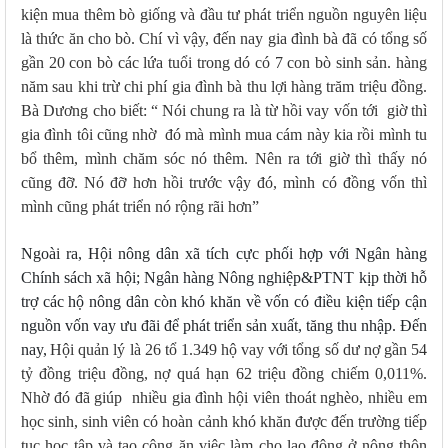
kiện mua thêm bò giống và đầu tư phát triển nguồn nguyên liệu
là thức ăn cho bò. Chí vì vậy, đến nay gia đình bà đã có tổng số
gần 20 con bò các lứa tuổi trong dó có 7 con bò sinh sản. hàng
năm sau khi trừ chi phí gia đình bà thu lợi hàng trăm triệu đồng.
Bà Dương cho biết: “
Nói chung ra là từ hồi vay vốn tới giờ thì
gia đình tôi cũng nhờ đó mà mình mua cám này kia rồi mình tu
bổ thêm, mình chăm sóc nó thêm. Nên ra tới giờ thì thấy nó
cũng đỡ. Nó đỡ hơn hồi trước vậy đó, mình có đồng vốn thì
mình cũng phát triển nó rộng rãi hơn”
Ngoài ra, Hội nông dân xã tích cực phối hợp với Ngân hàng
Chính sách xã hội; Ngân hàng Nông nghiệp&PTNT kịp thời hỗ
trợ các hộ nông dân còn khó khăn về vốn có điều kiện tiếp cận
nguồn vốn vay ưu đãi để phát triển sản xuất, tăng thu nhập. Đến
nay,
Hội quản lý là 26 tổ 1.349 hộ vay với tổng số dư nợ gần 54
tỷ đồng triệu đồng, nợ quá hạn 62 triệu đồng chiếm 0,011%.
Nhờ đó đã giúp nhiều gia đình hội viên thoát nghèo, nhiều em
học sinh, sinh viên có hoàn cảnh khó khăn được đến trường tiếp
tục học tập và tạo công ăn việc làm cho lao động ở nông thôn