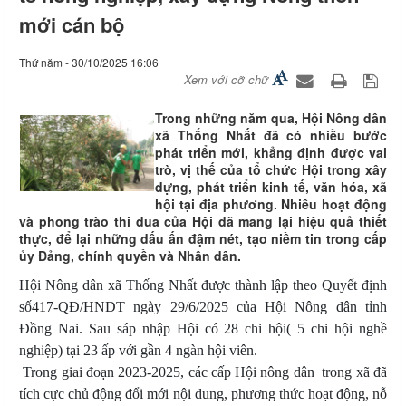
mới cán bộ
Thứ năm - 30/10/2025 16:06
Xem với cỡ chữ
Trong những năm qua, Hội Nông dân
xã Thống Nhất đã có nhiều bước
phát triển mới, khẳng định được vai
trò, vị thế của tổ chức Hội trong xây
dựng, phát triển kinh tế, văn hóa, xã
hội tại địa phương. Nhiều hoạt động
và phong trào thi đua của Hội đã mang lại hiệu quả thiết
thực, để lại những dấu ấn đậm nét, tạo niềm tin trong cấp
ủy Đảng, chính quyền và Nhân dân.
Hội Nông dân xã Thống Nhất được thành lập theo Quyết định
số417-QĐ/HNDT ngày 29/6/2025 của Hội Nông dân tỉnh
Đồng Nai. Sau sáp nhập Hội có 28 chi hội( 5 chi hội nghề
nghiệp) tại 23 ấp với gần 4 ngàn hội viên.
Trong giai đoạn 2023-2025, các cấp Hội nông dân trong xã đã
tích cực chủ động đổi mới nội dung, phương thức hoạt động, nỗ