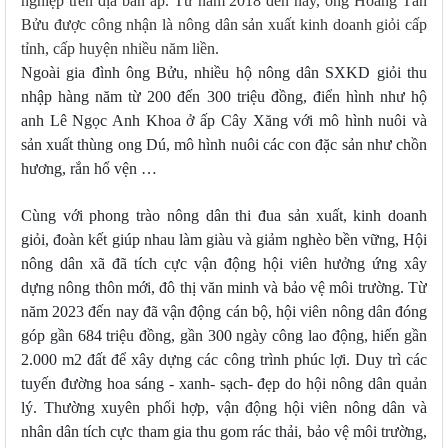
nghiệp trên địa bàn ấp. Từ năm 2018 đến nay, ông Hoàng Tấn
Bửu được công nhận là nông dân sản xuất kinh doanh giỏi cấp
tỉnh, cấp huyện nhiều năm liền.
Ngoài gia đình ông Bửu, nhiều hộ nông dân SXKD giỏi thu
nhập hàng năm từ 200 đến 300 triệu đồng, điển hình như hộ
anh Lê Ngọc Anh Khoa ở ấp Cây Xăng với mô hình nuôi và
sản xuất thùng ong Dú, mô hình nuôi các con đặc sản như chồn
hương, rắn hổ vện …
Cùng với phong trào nông dân thi đua sản xuất, kinh doanh
giỏi, đoàn kết giúp nhau làm giàu và giảm nghèo bền vững, Hội
nông dân xã đã tích cực vận động hội viên hưởng ứng xây
dựng nông thôn mới, đô thị văn minh và bảo vệ môi trường. Từ
năm 2023 đến nay đã vận động cán bộ, hội viên nông dân đóng
góp gần 684 triệu đồng, gần 300 ngày công lao động, hiến gần
2.000 m2 đất để xây dựng các công trình phúc lợi. Duy trì các
tuyến đường hoa sáng - xanh- sạch- đẹp do hội nông dân quản
lý. Thường xuyên phối hợp, vận động hội viên nông dân và
nhân dân tích cực tham gia thu gom rác thải, bảo vệ môi trường,