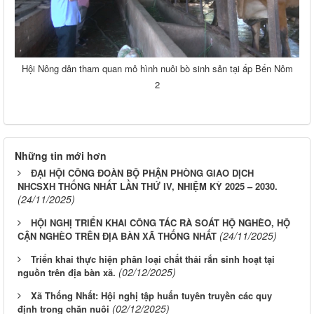
Hội Nông dân tham quan mô hình nuôi bò sinh sản tại ấp Bến Nôm
2
Những tin mới hơn
ĐẠI HỘI CÔNG ĐOÀN BỘ PHẬN PHÒNG GIAO DỊCH
NHCSXH THỐNG NHẤT LẦN THỨ IV, NHIỆM KỲ 2025 – 2030.
(24/11/2025)
HỘI NGHỊ TRIỂN KHAI CÔNG TÁC RÀ SOÁT HỘ NGHÈO, HỘ
(24/11/2025)
CẬN NGHÈO TRÊN ĐỊA BÀN XÃ THỐNG NHẤT
Triển khai thực hiện phân loại chất thải rắn sinh hoạt tại
(02/12/2025)
nguồn trên địa bàn xã.
Xã Thống Nhất: Hội nghị tập huấn tuyên truyền các quy
(02/12/2025)
định trong chăn nuôi