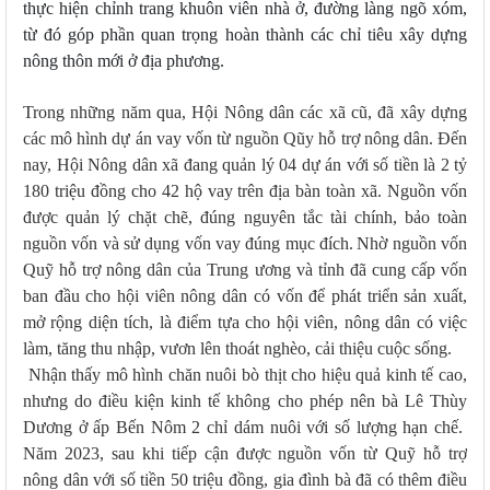
thực hiện chỉnh trang khuôn viên nhà ở, đường làng ngõ xóm,
từ đó góp phần quan trọng hoàn thành các chỉ tiêu xây dựng
nông thôn mới ở địa phương.
Trong những năm qua, Hội Nông dân các xã cũ, đã xây dựng
các mô hình dự án vay vốn từ nguồn Qũy hỗ trợ nông dân.
Đến
nay, Hội Nông dân xã đang quản lý 04 dự án với số tiền là 2 tỷ
180 triệu đồng cho 42 hộ vay trên địa bàn toàn xã
.
Nguồn vốn
được quản lý chặt chẽ, đúng nguyên tắc tài chính, bảo toàn
nguồn vốn và sử dụng vốn vay đúng mục đích.
Nhờ nguồn vốn
Quỹ hỗ trợ nông dân của Trung ương và tỉnh đã cung cấp vốn
ban đầu cho hội viên nông dân có vốn để phát triển sản xuất,
mở rộng diện tích, là điểm tựa cho hội viên, nông dân có việc
làm, tăng thu nhập, vươn lên thoát nghèo, cải thiệu cuộc sống.
Nhận thấy mô hình chăn nuôi bò thịt cho hiệu quả kinh tế cao,
nhưng do điều kiện kinh tế không cho phép nên bà Lê Thùy
Dương ở ấp Bến Nôm 2 chỉ dám nuôi với số lượng hạn chế.
Năm 2023, sau khi tiếp cận được nguồn vốn từ Quỹ hỗ trợ
nông dân với số tiền 50 triệu đồng, gia đình bà đã có thêm điều