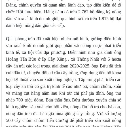
Đảng, chính quyền xã quan tâm, lãnh đạo, tạo điều kiện để tổ
chức Hội thực hiện. Hàng năm có trên 2.762 hộ đăng ký nông
dân sản xuất kinh doanh giỏi; qua bình xét có trên 1.815 hộ đạt
danh hiệu nông dân giỏi các cấp.
Qua phong trào đã xuất hiện nhiều mô hình, gương điển hình
sản xuất kinh doanh giỏi góp phần vào công cuộc phát triển
kinh tế, xã hội của địa phương. Điển hình như gia đình
ông
Hoàng Tấn Bửu ở ấp Cây Xăng , xã Thống Nhất với 5 hecta
cây ăn trái các loại trong giai đoạn 2020-2025, ông Bửu đã tích
cực đầu tư, chuyển đổi cơ cấu cây trồng, ứng dụng tiến bộ khoa
học kỹ thuật vào sản xuất nông nghiệp. Tập trung phát triển các
loại cây ăn trái có giá trị kinh tế cao như bơ, chôm chôm, xoài
và măng cụt hàng năm sau khi trừ chi phí gia đình, ông thu
nhập 700 triệu đồng.
Bản thân ông Bửu thường xuyên chia sẻ
kinh nghiệm sản xuất cho hội viên, nông dân hỗ trợ cho bà con,
nông dân trên địa bàn giá mua giống cây trồng. Với số lượng
500 cây chôm chôm Tiến Cường để phát triển sản xuất nông