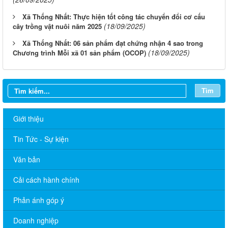
Xã Thống Nhất: Thực hiện tốt công tác chuyển đổi cơ cấu
(18/09/2025)
cây trồng vật nuôi năm 2025
Xã Thống Nhất: 06 sản phẩm đạt chứng nhận 4 sao trong
(18/09/2025)
Chương trình Mỗi xã 01 sản phẩm (OCOP)
Tìm
Giới thiệu
Tin Tức - Sự kiện
Văn bản
THÔNG BÁO LỊCH LÀM VIỆC TUẦN CỦA ỦY BAN NHÂN DÂN
Cải cách hành chính
XÃ 06/07/2026
Phản ánh góp ý
THÔNG BÁO LỊCH LÀM VIỆC TUẦN CỦA ỦY BAN NHÂN DÂN
XÃ 29/06/2026
Doanh nghiệp