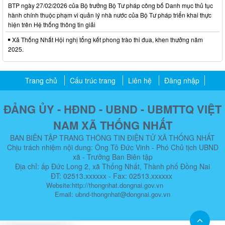
BTP ngày 27/02/2026 của Bộ trưởng Bộ Tư pháp công bố Danh mục thủ tục
hành chính thuộc phạm vi quản lý nhà nước của Bộ Tư pháp triển khai thực
hiện trên Hệ thống thông tin giải
Xã Thống Nhất Hội nghị tổng kết phong trào thi đua, khen thưởng năm
2025.
Trang chủ
Cấu trúc trang
Liên hệ
Đăng nhập
ĐẢNG ỦY - HĐND - UBND - UBMTTQ VIỆT
NAM XÃ THỐNG NHẤT
BAN BIÊN TẬP TRANG THÔNG TIN ĐIỆN TỬ XÃ THỐNG NHẤT
Chịu trách nhiệm nội dung: Ông Tô Đức Vinh - Phó Chủ tịch UBND
xã - Trưởng Ban Biên tập
Địa chỉ: ấp Đức Long 2, xã Thống Nhất, Thành phố Đồng Nai
ĐT: 02513.xxxxxx - Fax: 02513.xxxxxx
Website:http://thongnhat.dongnai.gov.vn
Email: ubnd-thongnhat@dongnai.gov.vn​