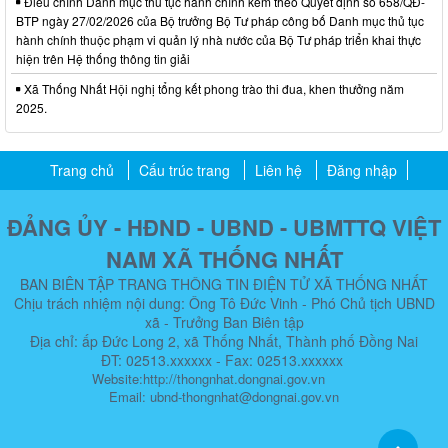
Điều chỉnh Danh mục thủ tục hành chính kèm theo Quyết định số 658/QĐ-
BTP ngày 27/02/2026 của Bộ trưởng Bộ Tư pháp công bố Danh mục thủ tục
hành chính thuộc phạm vi quản lý nhà nước của Bộ Tư pháp triển khai thực
hiện trên Hệ thống thông tin giải
Xã Thống Nhất Hội nghị tổng kết phong trào thi đua, khen thưởng năm
2025.
Trang chủ
Cấu trúc trang
Liên hệ
Đăng nhập
ĐẢNG ỦY - HĐND - UBND - UBMTTQ VIỆT
NAM XÃ THỐNG NHẤT
BAN BIÊN TẬP TRANG THÔNG TIN ĐIỆN TỬ XÃ THỐNG NHẤT
Chịu trách nhiệm nội dung: Ông Tô Đức Vinh - Phó Chủ tịch UBND
xã - Trưởng Ban Biên tập
Địa chỉ: ấp Đức Long 2, xã Thống Nhất, Thành phố Đồng Nai
ĐT: 02513.xxxxxx - Fax: 02513.xxxxxx
Website:http://thongnhat.dongnai.gov.vn
Email: ubnd-thongnhat@dongnai.gov.vn​