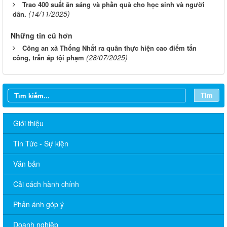
Trao 400 suất ăn sáng và phần quà cho học sinh và người
(14/11/2025)
dân.
Những tin cũ hơn
Công an xã Thống Nhất ra quân thực hiện cao điểm tấn
(28/07/2025)
công, trấn áp tội phạm
Tìm
Giới thiệu
Tin Tức - Sự kiện
Văn bản
Cải cách hành chính
Phản ánh góp ý
THÔNG BÁO LỊCH LÀM VIỆC TUẦN CỦA ỦY BAN NHÂN DÂN
XÃ 06/07/2026
Doanh nghiệp