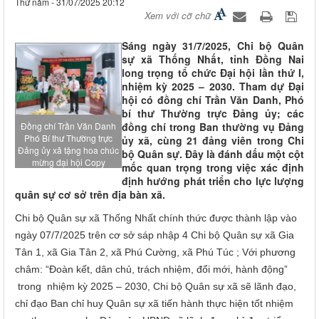
Thứ năm - 31/07/2025 20:12
Xem với cỡ chữ
Sáng ngày 31/7/2025, Chi bộ Quân
sự xã Thống Nhất, tỉnh Đồng Nai
long trọng tổ chức Đại hội lần thứ I,
nhiệm kỳ 2025 – 2030. Tham dự Đại
hội có đồng chí Trần Văn Danh, Phó
bí thư Thường trực Đảng ủy; các
Đồng chí Trần Văn Danh
đồng chí trong Ban thường vụ Đảng
Phó Bí thư Thường trực
ủy xã, cùng 21 đảng viên trong Chi
Đảng ủy xã tặng hoa chúc
bộ Quân sự. Đây là đánh dấu một cột
mừng đại hội Copy
mốc quan trọng trong việc xác định
định hướng phát triển cho lực lượng
quân sự cơ sở trên địa bàn xã.
Chi bộ Quân sự xã Thống Nhất chính thức được thành lập vào
ngày 07/7/2025 trên cơ sở sáp nhập 4 Chi bộ Quân sự xã Gia
Tân 1, xã Gia Tân 2, xã Phú Cường, xã Phú Túc ; Với phương
châm: “Đoàn kết, dân chủ, trách nhiệm, đổi mới, hành động”
trong nhiệm kỳ 2025 – 2030, Chi bộ Quân sự xã sẽ lãnh đạo,
chỉ đạo Ban chỉ huy Quân sự xã tiến hành thực hiện tốt nhiệm