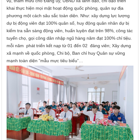
vụ, tham mưu cho Đảng ủy, UBND xã lãnh đạo, chỉ đạo triển
khai thực hiện mọi mặt hoạt động quốc phòng, quân sự địa
phương một cách sâu sắc toàn diện. Như: xây dựng lực lượng
dự bị động viên đạt 100% quân số, huy động quân nhân dự bị
kiểm tra sẵn sàng động viên, huấn luyện đạt trên 98%, công tác
tuyển chọ, gọi công dân nhập ngũ hàng năm đạt 100% chỉ tiệu.
mỗi năm phát triển kết nạp từ 01 đến 02 đảng viên; Xây dựng
xã mạnh về quốc phòng, Chi bộ, Ban chỉ huy Quân sự vững
mạnh toàn diện “mẫu mực tiêu biểu”…