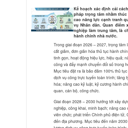
Kế hoạch xác định cải cách
pháp trọng tâm nhằm thúc đ
cao năng lực cạnh tranh qu
vụ Nhân dân. Quan điểm x
nghiệp làm trung tâm, là 
hành chính nhà nước.
Trong giai đoạn 2026 – 2027, trọng tâm là
cắt giảm, đơn giản hóa thủ tục hành chí
tinh gọn, hoạt động hiệu lực, hiệu quả; 
công và đẩy mạnh chuyển đổi số trong h
Mục tiêu đặt ra là bảo đảm 100% thủ tục
dịch vụ công trực tuyến toàn trình; tăng t
hóa; nâng cao kỷ luật, kỷ cương hành chí
quan, cán bộ, công chức.
Giai đoạn 2028 – 2030 hướng tới xây dự
nghiệp, công khai, minh bạch; nâng cao 
viên chức; phát triển Chính phủ điện tử,
đến địa phương. Mục tiêu đến năm 2030 là
lượng dịch vụ công trực tuyến toàn trình;