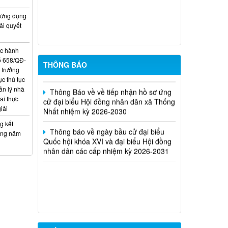
hội đồng nhân dân xã Thống Nhất,
nhiệm kỳ 2026-2031 ở từng đơn vị bầu
 ứng dụng
cử
ải quyết
Kế hoạch tuyển dụng viên chức tại các
đơn vị sự nghiệp công lập trên địa bàn
ục hành
xã Thống Nhất
ố 658/QĐ-
THÔNG BÁO
 trưởng
Thông Báo về về tiếp nhận hồ sơ ứng
c thủ tục
cử đại biểu Hội đồng nhân dân xã Thống
ản lý nhà
Nhất nhiệm kỳ 2026-2030
ai thực
iải
Thông báo về ngày bầu cử đại biểu
g kết
Quốc hội khóa XVI và đại biểu Hội đồng
ưởng năm
nhân dân các cấp nhiệm kỳ 2026-2031