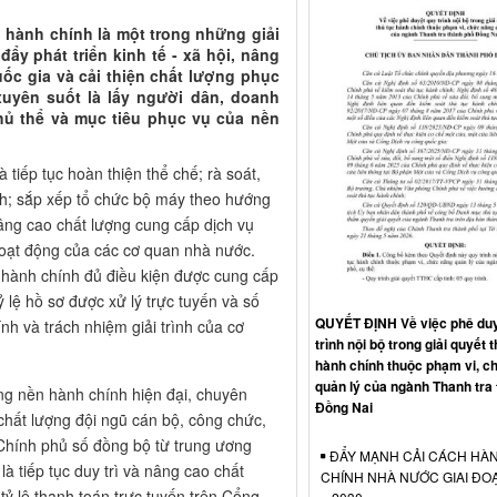
 hành chính là một trong những giải
ẩy phát triển kinh tế - xã hội, nâng
ốc gia và cải thiện chất lượng phục
uyên suốt là lấy người dân, doanh
chủ thể và mục tiêu phục vụ của nền
 tiếp tục hoàn thiện thể chế; rà soát,
nh; sắp xếp tổ chức bộ máy theo hướng
nâng cao chất lượng cung cấp dịch vụ
oạt động của các cơ quan nhà nước.
 hành chính đủ điều kiện được cung cấp
ỷ lệ hồ sơ được xử lý trực tuyến và số
QUYẾT ĐỊNH Về việc phê duy
nh và trách nhiệm giải trình của cơ
trình nội bộ trong giải quyết t
hành chính thuộc phạm vi, c
quản lý của ngành Thanh tra
ng nền hành chính hiện đại, chuyên
Đồng Nai
chất lượng đội ngũ cán bộ, công chức,
 Chính phủ số đồng bộ từ trung ương
ĐẨY MẠNH CẢI CÁCH HÀ
 tiếp tục duy trì và nâng cao chất
CHÍNH NHÀ NƯỚC GIAI ĐO
 tỷ lệ thanh toán trực tuyến trên Cổng