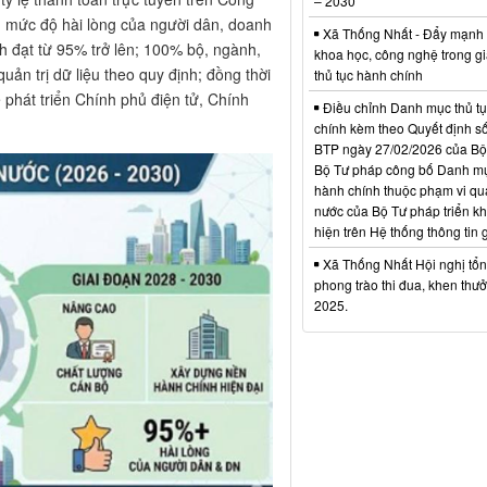
– 2030
n; mức độ hài lòng của người dân, doanh
Xã Thống Nhất - Đẩy mạnh
nh đạt từ 95% trở lên; 100% bộ, ngành,
khoa học, công nghệ trong gi
ản trị dữ liệu theo quy định; đồng thời
thủ tục hành chính
 phát triển Chính phủ điện tử, Chính
Điều chỉnh Danh mục thủ t
chính kèm theo Quyết định s
BTP ngày 27/02/2026 của Bộ
Bộ Tư pháp công bố Danh mụ
hành chính thuộc phạm vi qu
nước của Bộ Tư pháp triển kh
hiện trên Hệ thống thông tin g
Xã Thống Nhất Hội nghị tổn
phong trào thi đua, khen th
2025.