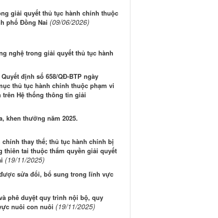
ng giải quyết thủ tục hành chính thuộc
(09/06/2026)
nh phố Đồng Nai
g nghệ trong giải quyết thủ tục hành
 Quyết định số 658/QĐ-BTP ngày
ục thủ tục hành chính thuộc phạm vi
trên Hệ thống thông tin giải
ua, khen thưởng năm 2025.
chính thay thế; thủ tục hành chính bị
g thiên tai thuộc thẩm quyền giải quyết
(19/11/2025)
i
được sửa đổi, bổ sung trong lĩnh vực
à phê duyệt quy trình nội bộ, quy
(19/11/2025)
 vực nuôi con nuôi