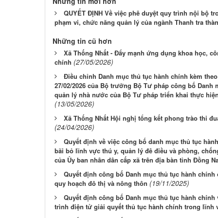
Những tin mới hơn
QUYẾT ĐỊNH Về việc phê duyệt quy trình nội bộ tro
phạm vi, chức năng quản lý của ngành Thanh tra thà
Những tin cũ hơn
Xã Thống Nhất - Đẩy mạnh ứng dụng khoa học, côn
(27/05/2026)
chính
Điều chỉnh Danh mục thủ tục hành chính kèm theo
27/02/2026 của Bộ trưởng Bộ Tư pháp công bố Danh m
quản lý nhà nước của Bộ Tư pháp triển khai thực hiện 
(13/05/2026)
Xã Thống Nhất Hội nghị tổng kết phong trào thi đ
(24/04/2026)
Quyết định về việc công bố danh mục thủ tục hành 
bãi bỏ lĩnh vực thú y, quản lý đê điều và phòng, chốn
của Ủy ban nhân dân cấp xã trên địa bàn tỉnh Đồng Na
Quyết định công bố Danh mục thủ tục hành chính 
(19/11/2025)
quy hoạch đô thị và nông thôn
Quyết định công bố Danh mục thủ tục hành chính v
trình điện tử giải quyết thủ tục hành chính trong lĩnh