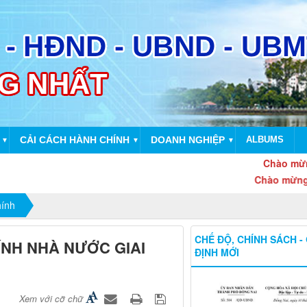
CẢI CÁCH HÀNH CHÍNH
DOANH NGHIỆP
ALBUMS
▼
▼
▼
Chào mừng kỷ niệ
Chào mừng thành l
hính
CHẾ ĐỘ, CHÍNH SÁCH -
ÍNH NHÀ NƯỚC GIAI
ĐỊNH MỚI
Xem với cỡ chữ