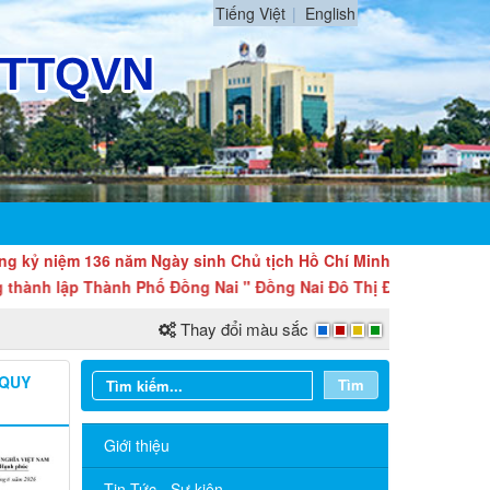
Tiếng Việt
English
m 136 năm Ngày sinh Chủ tịch Hồ Chí Minh (19/5/1890 - 19/5/202
ập Thành Phố Đồng Nai " Đồng Nai Đô Thị Động Lực Mới Của Qu
Thay đổi màu sắc
 QUY
Tìm
Giới thiệu
Tin Tức - Sự kiện