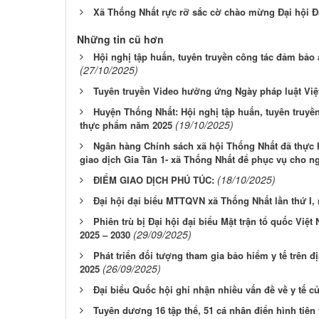
Xã Thống Nhất rực rỡ sắc cờ chào mừng Đại hội Đ
Những tin cũ hơn
Hội nghị tập huấn, tuyên truyền công tác đảm bảo
(27/10/2025)
Tuyên truyền Video hưởng ứng Ngày pháp luật Việt
Huyện Thống Nhất: Hội nghị tập huấn, tuyên truyề
(19/10/2025)
thực phẩm năm 2025
Ngân hàng Chính sách xã hội Thống Nhất đã thực h
giao dịch Gia Tân 1- xã Thống Nhất để phục vụ cho ng
(18/10/2025)
ĐIỂM GIAO DỊCH PHÚ TÚC:
Đại hội đại biểu MTTQVN xã Thống Nhất lần thứ I,
Phiên trù bị Đại hội đại biểu Mặt trận tổ quốc Việ
(29/09/2025)
2025 – 2030
Phát triển đối tượng tham gia bảo hiểm y tế trên 
(26/09/2025)
2025
Đại biểu Quốc hội ghi nhận nhiều vấn đề về y tế cử
Tuyên dương 16 tập thể, 51 cá nhân điển hình tiên