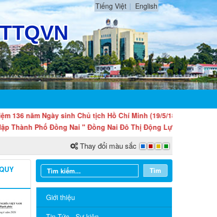
Tiếng Việt
English
ăm Ngày sinh Chủ tịch Hồ Chí Minh (19/5/1890 - 19/5/2026).
h Phố Đồng Nai " Đồng Nai Đô Thị Động Lực Mới Của Quốc Gia "
Thay đổi màu sắc
 QUY
Tìm
Giới thiệu
Tin Tức - Sự kiện