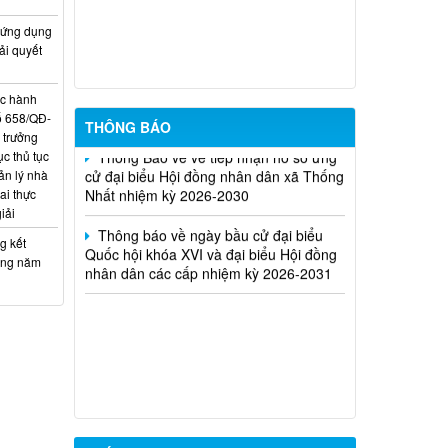
cử
 ứng dụng
ải quyết
Kế hoạch tuyển dụng viên chức tại các
đơn vị sự nghiệp công lập trên địa bàn
xã Thống Nhất
ục hành
ố 658/QĐ-
THÔNG BÁO
Thông Báo về về tiếp nhận hồ sơ ứng
 trưởng
cử đại biểu Hội đồng nhân dân xã Thống
c thủ tục
Nhất nhiệm kỳ 2026-2030
ản lý nhà
ai thực
Thông báo về ngày bầu cử đại biểu
iải
Quốc hội khóa XVI và đại biểu Hội đồng
g kết
nhân dân các cấp nhiệm kỳ 2026-2031
ưởng năm