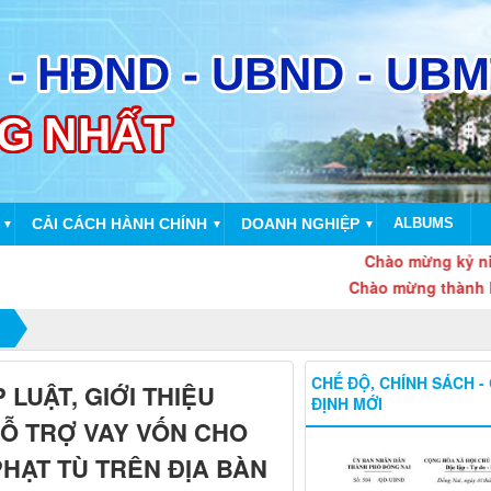
CẢI CÁCH HÀNH CHÍNH
DOANH NGHIỆP
ALBUMS
▼
▼
▼
Chào mừng kỷ niệm 136 n
Chào mừng thành lập Thàn
CHẾ ĐỘ, CHÍNH SÁCH -
LUẬT, GIỚI THIỆU
ĐỊNH MỚI
HỖ TRỢ VAY VỐN CHO
HẠT TÙ TRÊN ĐỊA BÀN