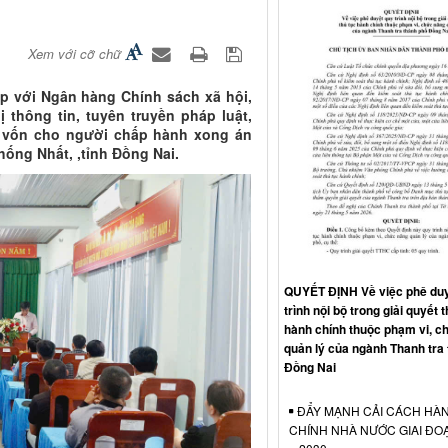
Xem với cỡ chữ
ợp với Ngân hàng Chính sách xã hội,
thông tin, tuyên truyền pháp luật,
ay vốn cho người chấp hành xong án
hống Nhất, ,tỉnh Đồng Nai.
QUYẾT ĐỊNH Về việc phê duy
trình nội bộ trong giải quyết t
hành chính thuộc phạm vi, c
quản lý của ngành Thanh tra
Đồng Nai
ĐẨY MẠNH CẢI CÁCH HÀ
CHÍNH NHÀ NƯỚC GIAI ĐO