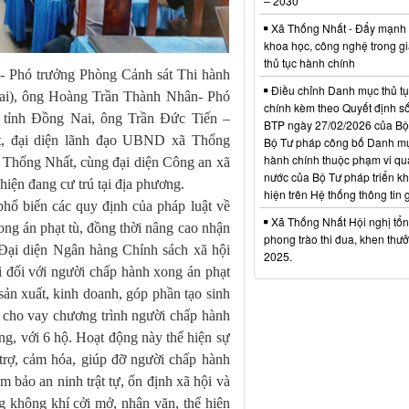
– 2030
Xã Thống Nhất - Đẩy mạnh
khoa học, công nghệ trong gi
thủ tục hành chính
 Phó trưởng Phòng Cảnh sát Thi hành
Điều chỉnh Danh mục thủ t
Nai), ông Hoàng Trần Thành Nhân- Phó
chính kèm theo Quyết định s
ỉnh Đồng Nai, ông Trần Đức Tiến –
BTP ngày 27/02/2026 của Bộ
 đại diện lãnh đạo UBND xã Thống
Bộ Tư pháp công bố Danh mụ
hành chính thuộc phạm vi qu
hống Nhất, cùng đại diện Công an xã
nước của Bộ Tư pháp triển kh
iện đang cư trú tại địa phương.
hiện trên Hệ thống thông tin g
phổ biến các quy định của pháp luật về
Xã Thống Nhất Hội nghị tổn
ng án phạt tù, đồng thời nâng cao nhận
phong trào thi đua, khen th
 Đại diện Ngân hàng Chính sách xã hội
2025.
ãi đối với người chấp hành xong án phạt
 sản xuất, kinh doanh, góp phần tạo sinh
 cho vay chương trình người chấp hành
ồng, với 6 hộ. Hoạt động này thể hiện sự
 trợ, cảm hóa, giúp đỡ người chấp hành
 bảo an ninh trật tự, ổn định xã hội và
ng không khí cởi mở, nhân văn, thể hiện