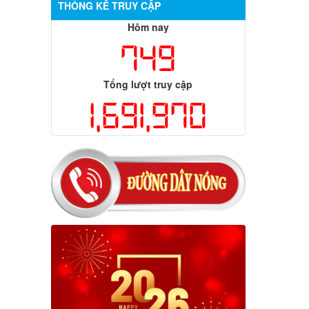
THỐNG KÊ TRUY CẬP
Hôm nay
749
Tổng lượt truy cập
1,691,970