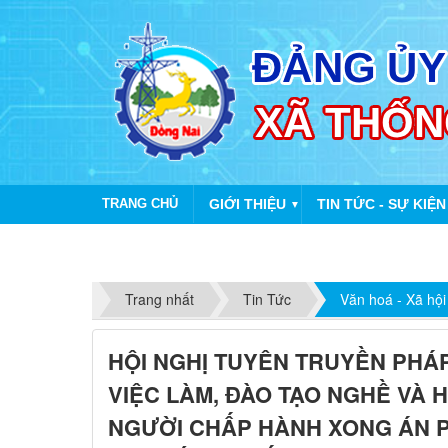
TRANG CHỦ
GIỚI THIỆU
TIN TỨC - SỰ KIỆN
▼
Trang nhất
Tin Tức
Văn hoá - Xã hội
HỘI NGHỊ TUYÊN TRUYỀN PHÁP 
VIỆC LÀM, ĐÀO TẠO NGHỀ VÀ 
NGƯỜI CHẤP HÀNH XONG ÁN P