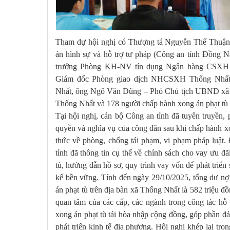
Tham dự hội nghị có Thượng tá Nguyễn Thế Thuận-
án hình sự và hỗ trợ tư pháp (Công an tỉnh Đồng 
trưởng Phòng KH-NV tín dụng Ngân hàng CSXH t
Giám đốc Phòng giao dịch NHCSXH Thống Nhất,
Nhất, ông Ngô Văn Dũng – Phó Chủ tịch UBND xã T
Thống Nhất và 178 người chấp hành xong án phạt tù h
Tại hội nghị, cán bộ Công an tỉnh đã tuyên truyền, 
quyền và nghĩa vụ của công dân sau khi chấp hành xo
thức về phòng, chống tái phạm, vi phạm pháp luật.
tỉnh đã thông tin cụ thể về chính sách cho vay ưu đ
tù, hướng dẫn hồ sơ, quy trình vay vốn để phát triển
kế bền vững. Tính đến ngày 29/10/2025, tổng dư nợ
án phạt tù trên địa bàn xã Thống Nhất là 582 triệu đ
quan tâm của các cấp, các ngành trong công tác hỗ
xong án phạt tù tái hòa nhập cộng đồng, góp phần đảm
phát triển kinh tế địa phương. Hội nghị khép lại tro