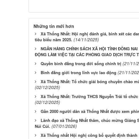
Những tin mới hơn
Xã Thống Nhất: Hội nghị đánh giá, bình xét các da
(14/11/2025)
tiêu biểu năm 2025.
NGÂN HÀNG CHÍNH SÁCH XÃ HỘI TỈNH ĐỒNG NAI
ĐỘNG LÀM VIỆC TẠI CÁC PHÒNG GIAO DỊCH TRỰC 
(21/11/
Quyền bình đẳng trong đời sống chính trị
(21/11/202
Bình đẳng giới trong lĩnh vực lao động
Xã Thống Nhất: Tổ chức giải bóng chuyền chào m
(02/12/2025)
Xã Thống Nhất: Trường THCS Nguyễn Trãi tổ chức 
(02/12/2025)
Gần 2000 người dân xã Thống Nhất được xem phim
Lãnh đạo xã Thống Nhất thăm, chúc mừng Giáng S
(07/01/2026)
Núi Cúi.
Xã Thống nhất Hội nghị công bố quyết định thành 