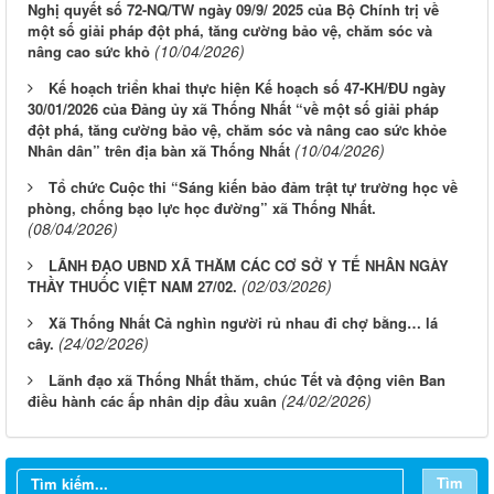
Nghị quyết số 72-NQ/TW ngày 09/9/ 2025 của Bộ Chính trị về
một số giải pháp đột phá, tăng cường bảo vệ, chăm sóc và
(10/04/2026)
nâng cao sức khỏ
Kế hoạch triển khai thực hiện Kế hoạch số 47-KH/ĐU ngày
30/01/2026 của Đảng ủy xã Thống Nhất “về một số giải pháp
đột phá, tăng cường bảo vệ, chăm sóc và nâng cao sức khỏe
(10/04/2026)
Nhân dân” trên địa bàn xã Thống Nhất
Tổ chức Cuộc thi “Sáng kiến bảo đảm trật tự trường học về
phòng, chống bạo lực học đường” xã Thống Nhất.
(08/04/2026)
LÃNH ĐẠO UBND XÃ THĂM CÁC CƠ SỞ Y TẾ NHÂN NGÀY
(02/03/2026)
THẦY THUỐC VIỆT NAM 27/02.
Xã Thống Nhất Cả nghìn người rủ nhau đi chợ bằng… lá
(24/02/2026)
cây.
Lãnh đạo xã Thống Nhất thăm, chúc Tết và động viên Ban
(24/02/2026)
điều hành các ấp nhân dịp đầu xuân
Tìm