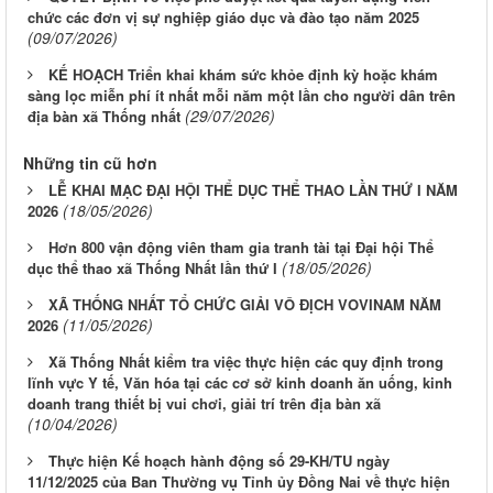
chức các đơn vị sự nghiệp giáo dục và đào tạo năm 2025
(09/07/2026)
KẾ HOẠCH Triển khai khám sức khỏe định kỳ hoặc khám
sàng lọc miễn phí ít nhất mỗi năm một lần cho người dân trên
(29/07/2026)
địa bàn xã Thống nhất
Những tin cũ hơn
LỄ KHAI MẠC ĐẠI HỘI THỂ DỤC THỂ THAO LẦN THỨ I NĂM
(18/05/2026)
2026
Hơn 800 vận động viên tham gia tranh tài tại Đại hội Thể
(18/05/2026)
dục thể thao xã Thống Nhất lần thứ I
XÃ THỐNG NHẤT TỔ CHỨC GIẢI VÔ ĐỊCH VOVINAM NĂM
(11/05/2026)
2026
Xã Thống Nhất kiểm tra việc thực hiện các quy định trong
lĩnh vực Y tế, Văn hóa tại các cơ sở kinh doanh ăn uống, kinh
doanh trang thiết bị vui chơi, giải trí trên địa bàn xã
(10/04/2026)
Thực hiện Kế hoạch hành động số 29-KH/TU ngày
11/12/2025 của Ban Thường vụ Tỉnh ủy Đồng Nai về thực hiện