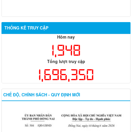
THỐNG KÊ TRUY CẬP
Hôm nay
1,948
Tổng lượt truy cập
1,696,350
CHẾ ĐỘ, CHÍNH SÁCH - QUY ĐỊNH MỚI