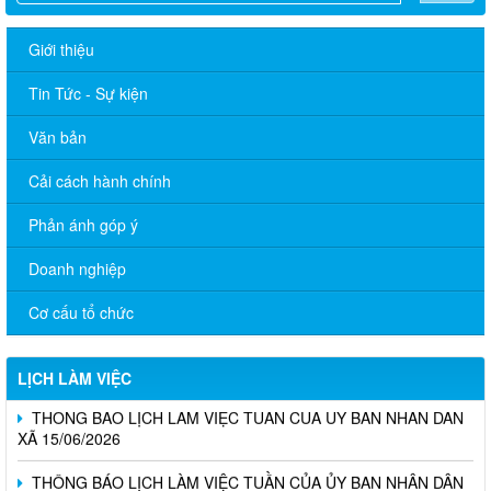
Giới thiệu
Tin Tức - Sự kiện
Văn bản
Cải cách hành chính
Phản ánh góp ý
Doanh nghiệp
THÔNG BÁO LỊCH LÀM VIỆC TUẦN CỦA ỦY BAN NHÂN DÂN
XÃ 06/07/2026
Cơ cấu tổ chức
THÔNG BÁO LỊCH LÀM VIỆC TUẦN CỦA ỦY BAN NHÂN DÂN
XÃ 29/06/2026
LỊCH LÀM VIỆC
THÔNG BÁO LỊCH LÀM VIỆC TUẦN CỦA ỦY BAN NHÂN DÂN
XÃ 15/06/2026
THÔNG BÁO LỊCH LÀM VIỆC TUẦN CỦA ỦY BAN NHÂN DÂN