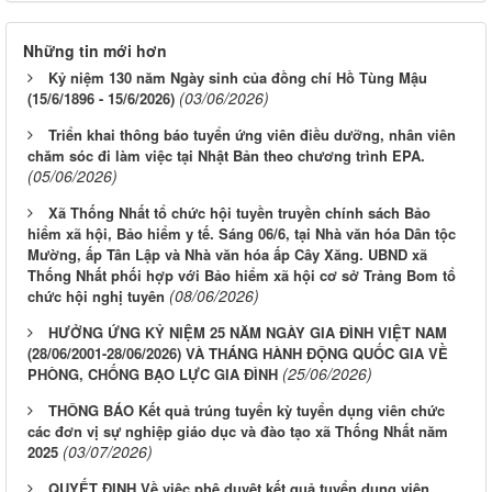
Những tin mới hơn
Kỷ niệm 130 năm Ngày sinh của đồng chí Hồ Tùng Mậu
(03/06/2026)
(15/6/1896 - 15/6/2026)
Triển khai thông báo tuyển ứng viên điều dưỡng, nhân viên
chăm sóc đi làm việc tại Nhật Bản theo chương trình EPA.
(05/06/2026)
Xã Thống Nhất tổ chức hội tuyền truyền chính sách Bảo
hiểm xã hội, Bảo hiểm y tế. Sáng 06/6, tại Nhà văn hóa Dân tộc
Mường, ấp Tân Lập và Nhà văn hóa ấp Cây Xăng. UBND xã
Thống Nhất phối hợp với Bảo hiểm xã hội cơ sở Trảng Bom tổ
(08/06/2026)
chức hội nghị tuyên
HƯỞNG ỨNG KỶ NIỆM 25 NĂM NGÀY GIA ĐÌNH VIỆT NAM
(28/06/2001-28/06/2026) VÀ THÁNG HÀNH ĐỘNG QUỐC GIA VỀ
(25/06/2026)
PHÒNG, CHỐNG BẠO LỰC GIA ĐÌNH
THÔNG BÁO Kết quả trúng tuyển kỳ tuyển dụng viên chức
các đơn vị sự nghiệp giáo dục và đào tạo xã Thống Nhất năm
(03/07/2026)
2025
QUYẾT ĐỊNH Về việc phê duyệt kết quả tuyển dụng viên