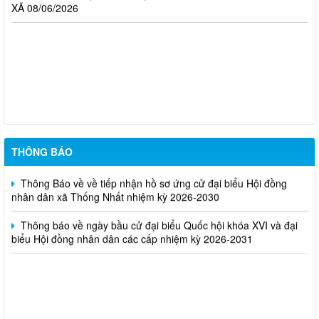
XÃ 08/06/2026
Nghị Quyết về việc công bố danh sách chính thức những người
ứng cử Đại biểu hội đồng nhân dân xã Thống Nhất, nhiệm kỳ
2026-2031 ở từng đơn vị bầu cử
Kế hoạch tuyển dụng viên chức tại các đơn vị sự nghiệp công
lập trên địa bàn xã Thống Nhất
THÔNG BÁO
Thông Báo về về tiếp nhận hồ sơ ứng cử đại biểu Hội đồng
nhân dân xã Thống Nhất nhiệm kỳ 2026-2030
Thông báo về ngày bầu cử đại biểu Quốc hội khóa XVI và đại
biểu Hội đồng nhân dân các cấp nhiệm kỳ 2026-2031