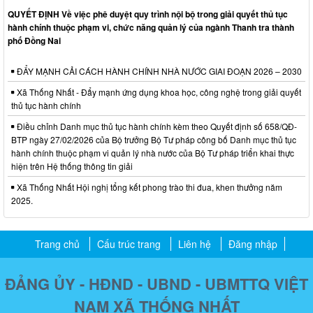
QUYẾT ĐỊNH Về việc phê duyệt quy trình nội bộ trong giải quyết thủ tục
hành chính thuộc phạm vi, chức năng quản lý của ngành Thanh tra thành
phố Đồng Nai
ĐẨY MẠNH CẢI CÁCH HÀNH CHÍNH NHÀ NƯỚC GIAI ĐOẠN 2026 – 2030
Xã Thống Nhất - Đẩy mạnh ứng dụng khoa học, công nghệ trong giải quyết
thủ tục hành chính
Điều chỉnh Danh mục thủ tục hành chính kèm theo Quyết định số 658/QĐ-
BTP ngày 27/02/2026 của Bộ trưởng Bộ Tư pháp công bố Danh mục thủ tục
hành chính thuộc phạm vi quản lý nhà nước của Bộ Tư pháp triển khai thực
hiện trên Hệ thống thông tin giải
Xã Thống Nhất Hội nghị tổng kết phong trào thi đua, khen thưởng năm
2025.
Trang chủ
Cấu trúc trang
Liên hệ
Đăng nhập
ĐẢNG ỦY - HĐND - UBND - UBMTTQ VIỆT
NAM XÃ THỐNG NHẤT