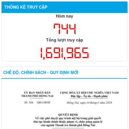
THỐNG KÊ TRUY CẬP
Hôm nay
744
Tổng lượt truy cập
1,691,965
CHẾ ĐỘ, CHÍNH SÁCH - QUY ĐỊNH MỚI