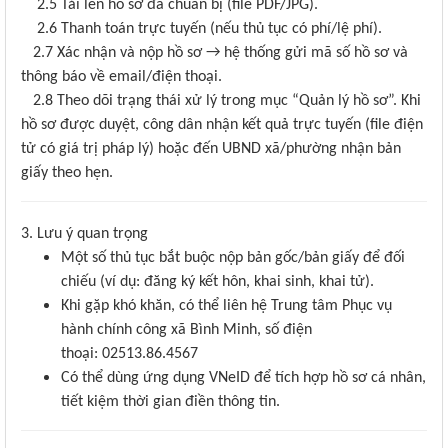
2.5 Tải lên hồ sơ đã chuẩn bị (file PDF/JPG).
2.6 Thanh toán trực tuyến (nếu thủ tục có phí/lệ phí).
2.7 Xác nhận và nộp hồ sơ → hệ thống gửi mã số hồ sơ và
thông báo về email/điện thoại.
2.8 Theo dõi trạng thái xử lý trong mục “Quản lý hồ sơ”. Khi
hồ sơ được duyệt, công dân nhận kết quả trực tuyến (file điện
tử có giá trị pháp lý) hoặc đến UBND xã/phường nhận bản
giấy theo hẹn.
3. Lưu ý quan trọng
Một số thủ tục bắt buộc nộp bản gốc/bản giấy để đối
chiếu (ví dụ: đăng ký kết hôn, khai sinh, khai tử).
Khi gặp khó khăn, có thể liên hệ Trung tâm Phục vụ
hành chính công xã Bình Minh, số điện
thoại: 02513.86.4567
Có thể dùng ứng dụng VNeID để tích hợp hồ sơ cá nhân,
tiết kiệm thời gian điền thông tin.