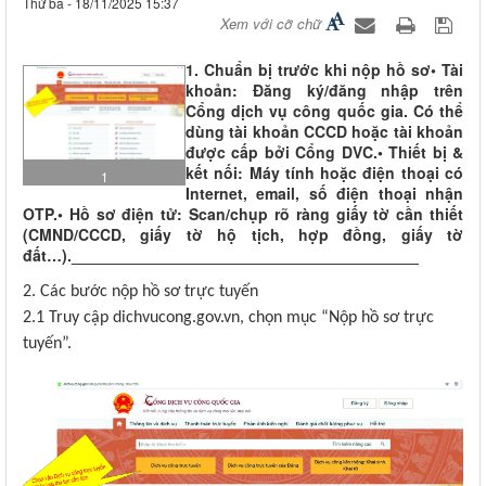
Thứ ba - 18/11/2025 15:37
Xem với cỡ chữ
1. Chuẩn bị trước khi nộp hồ sơ• Tài
khoản: Đăng ký/đăng nhập trên
Cổng dịch vụ công quốc gia. Có thể
dùng tài khoản CCCD hoặc tài khoản
được cấp bởi Cổng DVC.• Thiết bị &
kết nối: Máy tính hoặc điện thoại có
1
Internet, email, số điện thoại nhận
OTP.• Hồ sơ điện tử: Scan/chụp rõ ràng giấy tờ cần thiết
(CMND/CCCD, giấy tờ hộ tịch, hợp đồng, giấy tờ
đất…).________________________________________
2. Các bước nộp hồ sơ trực tuyến
2.1 Truy cập dichvucong.gov.vn, chọn mục “Nộp hồ sơ trực
tuyến”.