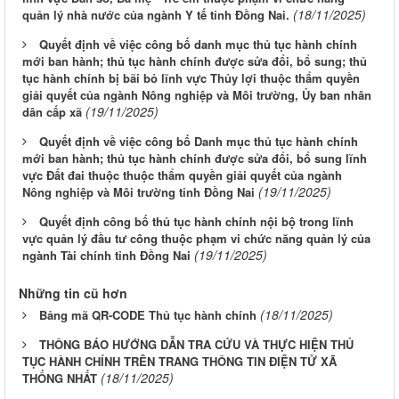
(18/11/2025)
quản lý nhà nước của ngành Y tế tỉnh Đồng Nai.
Quyết định về việc công bố danh mục thủ tục hành chính
mới ban hành; thủ tục hành chính được sửa đổi, bổ sung; thủ
tục hành chính bị bãi bỏ lĩnh vực Thủy lợi thuộc thẩm quyền
giải quyết của ngành Nông nghiệp và Môi trường, Ủy ban nhân
(19/11/2025)
dân cấp xã
Quyết định về việc công bố Danh mục thủ tục hành chính
mới ban hành; thủ tục hành chính được sửa đổi, bổ sung lĩnh
vực Đất đai thuộc thuộc thẩm quyền giải quyết của ngành
(19/11/2025)
Nông nghiệp và Môi trường tỉnh Đồng Nai
Quyết định công bố thủ tục hành chính nội bộ trong lĩnh
vực quản lý đầu tư công thuộc phạm vi chức năng quản lý của
(19/11/2025)
ngành Tài chính tỉnh Đồng Nai
Những tin cũ hơn
(18/11/2025)
Bảng mã QR-CODE Thủ tục hành chính
THÔNG BÁO HƯỚNG DẪN TRA CỨU VÀ THỰC HIỆN THỦ
TỤC HÀNH CHÍNH TRÊN TRANG THÔNG TIN ĐIỆN TỬ XÃ
(18/11/2025)
THỐNG NHẤT