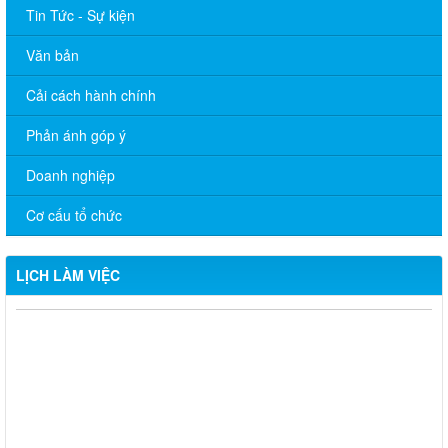
Tin Tức - Sự kiện
Văn bản
Cải cách hành chính
Phản ánh góp ý
Doanh nghiệp
Cơ cấu tổ chức
LỊCH LÀM VIỆC
THÔNG BÁO LỊCH LÀM VIỆC TUẦN CỦA ỦY BAN NHÂN DÂN
XÃ 06/07/2026
THÔNG BÁO LỊCH LÀM VIỆC TUẦN CỦA ỦY BAN NHÂN DÂN
XÃ 29/06/2026
THÔNG BÁO LỊCH LÀM VIỆC TUẦN CỦA ỦY BAN NHÂN DÂN