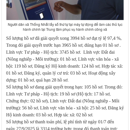
Người dân xã Thống Nhất lấy số thứ tự tại máy tự động để làm các thủ tục
hành chính tại Trung tâm phục vụ hành chính công xã
Số lượng hồ sơ đã giải quyết xong 3994 hồ sơ đạt tỷ lệ 97,4 %,
Trong đó giải quyết trước hạn 3965 hồ sơ, đúng hạn 01 hồ sơ .
Lĩnh vực Tư pháp - Hộ tịch: 3745 hồ sơ. Lĩnh vực Đất đai
(Nông nghiêp - Môi trường): 01 hồ sơ, Lĩnh vực văn hóa - xã
hội: 119 hồ sơ, Đăng ký Hộ kinh doanh: 124 hồ sơ, Hợp tác xã:
01 hồ sơ, Đăng ký, quản lý cư trú: 03 hồ sơ, Hoạt động xây
dựng: 01 hồ sơ, quá hạn 28 hồ sơ.
Số lượng hồ sơ đang giải quyết trong hạn: 105 hồ sơ. Trong đó:
Lĩnh vực Tư pháp - Hộ tịch: 19 hồ sơ (Hộ tịch: 17 hồ sơ,
Chứng thực: 02 hồ sơ), Lĩnh vực Đất đai (Nông nghiêp - Môi
trường): 56 hồ sơ, Lĩnh vực văn hóa - xã hội: 25 hồ sơ, Đăng ký
Hộ kinh doanh: 03 hồ sơ, Hợp tác xã: 02 hồ sơ.
Số lượng hồ sơ thanh toán phí, lệ phí tính từ ngày 01/7 đến
ngày 27/9/2025 là 3314 trường hợp; trong đó thanh toán trực