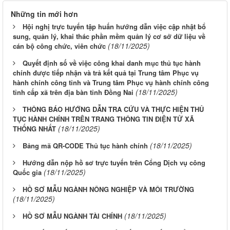
Những tin mới hơn
Hội nghị trực tuyến tập huấn hướng dẫn việc cập nhật bổ
sung, quản lý, khai thác phần mềm quản lý cơ sở dữ liệu về
(18/11/2025)
cán bộ công chức, viên chức
Quyết định số về việc công khai danh mục thủ tục hành
chính được tiếp nhận và trả kết quả tại Trung tâm Phục vụ
hành chính công tỉnh và Trung tâm Phục vụ hành chính công
(18/11/2025)
tỉnh cấp xã trên địa bàn tỉnh Đồng Nai
THÔNG BÁO HƯỚNG DẪN TRA CỨU VÀ THỰC HIỆN THỦ
TỤC HÀNH CHÍNH TRÊN TRANG THÔNG TIN ĐIỆN TỬ XÃ
(18/11/2025)
THỐNG NHẤT
(18/11/2025)
Bảng mã QR-CODE Thủ tục hành chính
Hướng dẫn nộp hồ sơ trực tuyến trên Cổng Dịch vụ công
(18/11/2025)
Quốc gia
HỒ SƠ MẪU NGÀNH NÔNG NGHIỆP VÀ MÔI TRƯỜNG
(18/11/2025)
(18/11/2025)
HỒ SƠ MẪU NGÀNH TÀI CHÍNH