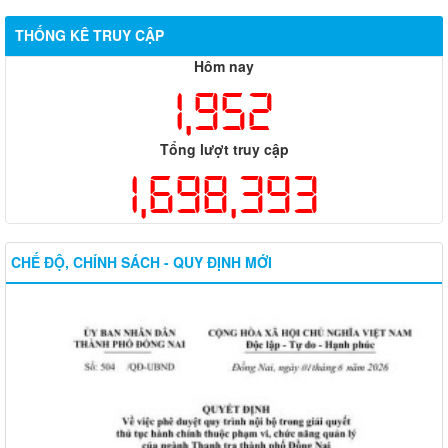
THỐNG KÊ TRUY CẬP
Hôm nay
1,952
Tổng lượt truy cập
1,698,393
CHẾ ĐỘ, CHÍNH SÁCH - QUY ĐỊNH MỚI