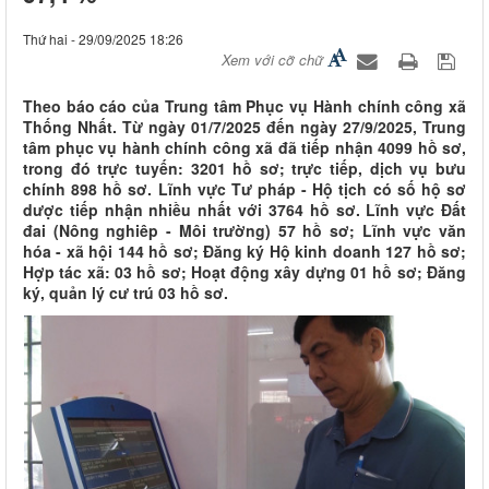
Thứ hai - 29/09/2025 18:26
Xem với cỡ chữ
Theo báo cáo của Trung tâm Phục vụ Hành chính công xã
Thống Nhất. Từ ngày 01/7/2025 đến ngày 27/9/2025, Trung
tâm phục vụ hành chính công xã đã tiếp nhận 4099 hồ sơ,
trong đó trực tuyến: 3201 hồ sơ; trực tiếp, dịch vụ bưu
chính 898 hồ sơ. Lĩnh vực Tư pháp - Hộ tịch có số hộ sơ
dược tiếp nhận nhiều nhất với 3764 hồ sơ. Lĩnh vực Đất
đai (Nông nghiêp - Môi trường) 57 hồ sơ; Lĩnh vực văn
hóa - xã hội 144 hồ sơ; Đăng ký Hộ kinh doanh 127 hồ sơ;
Hợp tác xã: 03 hồ sơ; Hoạt động xây dựng 01 hồ sơ; Đăng
ký, quản lý cư trú 03 hồ sơ.