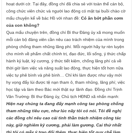
hoạt dưới cờ. Tại đây, đồng chí đã chia sẻ với toàn thể cán bộ,
công chức viên chức và người lao động có mặt tại buồi chào cờ
mẩu chuyện kể về bác Hồ với nhan đề:
Có ăn bớt phần cơm
của con không?
Qua mẩu chuyện trên, đồng chí Bí thư Đảng ủy xã mong muốn
mỗi cán bộ đảng viên cần nêu cao trách nhiệm của mình trong
phòng chống tham nhũng lãng phí.
Mỗi người hãy tự rèn luyện
cho mình về phẩm chất chính trị, đạo đức, lối sống, ý thức chấp
hành kỷ luật, kỷ cương, ý thức tiết kiệm, chống lãng phí cả về
thời giờ làm việc và năng suất lao động, thực hiện tốt hơn nữa
việc tự phê bình và phê bình… Chỉ khi làm được như vậy mới
hy vọng đẩy lùi được tệ nạn tham ô, tham nhũng, lãng phí; việc
học tập và làm theo Bác mới thật sự
lãnh đạo. Đồng chí
Trịnh
Văn
Tr
ường-
Bí thư Đảng ủy, Chủ tịch HĐND xã
nhấn mạnh:
Hiện nay chúng ta đang đẩy mạnh công tac phòng chống
tham nhũng tiêu cực, như lúc nãy tôi có nói. Tôi đề nghị
các đồng chí nêu cao cái tinh thần trách nhiệm công tác
này, giữ nghiêm kỷ cương, phải làm gương. Cai thứ nhất
thì tôi có mấy ý trao đổi thêm, thực hiện tốt quy chế làm