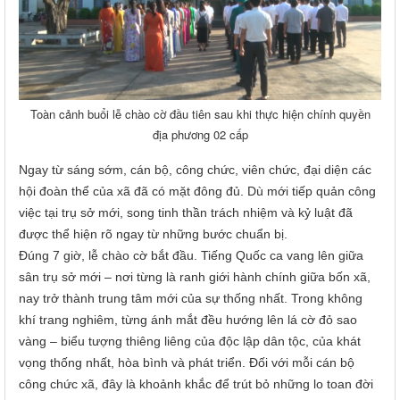
Toàn cảnh buổi lễ chào cờ đầu tiên sau khi thực hiện chính quyền
địa phương 02 cấp
Ngay từ sáng sớm, cán bộ, công chức, viên chức, đại diện các
hội đoàn
thể
của xã đã có mặt đông đủ. Dù mới tiếp quản công
việc tại trụ sở mới, song tinh thần trách nhiệm và kỷ luật đã
được thể hiện rõ ngay từ những bước chuẩn bị.
Đúng 7 giờ, lễ chào cờ bắt đầu. Tiếng Quốc ca vang lên giữa
sân trụ sở mới – nơi từng là ranh giới hành chính giữa
bốn
xã,
nay trở thành trung tâm mới của sự thống nhất. Trong không
khí trang nghiêm, từng ánh mắt đều hướng lên lá cờ đỏ sao
vàng – biểu tượng thiêng liêng của độc lập dân tộc, của khát
vọng thống nhất, hòa bình và phát triển. Đối với mỗi cán bộ
công chức xã, đây là khoảnh khắc để trút bỏ những lo toan đời