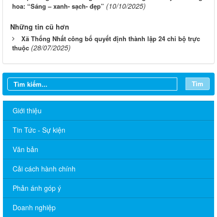
(10/10/2025)
hoa: “Sáng – xanh- sạch- đẹp”
Những tin cũ hơn
Xã Thống Nhất công bố quyết định thành lập 24 chi bộ trực
(28/07/2025)
thuộc
Tìm
Giới thiệu
Tin Tức - Sự kiện
Văn bản
Cải cách hành chính
THÔNG BÁO LỊCH LÀM VIỆC TUẦN CỦA ỦY BAN NHÂN DÂN
Phản ánh góp ý
XÃ 06/07/2026
Doanh nghiệp
THÔNG BÁO LỊCH LÀM VIỆC TUẦN CỦA ỦY BAN NHÂN DÂN