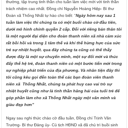
thường, tập trung tinh thần cho tuần làm việc mới với tinh thần
trách nhiệm cao nhất.
Đồng chí Nguyễn Hoàng Hiệp- Bí thư
Đoàn xã Thống Nhất
tự hào cho biết: “
Ngày hôm nay sau 1
tuần làm việc thì chúng ta có một buổi chào cờ đầu tiên,
dưới mô hình chính quyền 2 cấp. Đối với riêng bản thân tôi
là một người đại diện cho đoàn thanh niên xã nhà cảm xúc
rất bồi hồi và trong 1 tâm thế và khí thế hừng hực của sức
trẻ sự nhiệt huyết. qua đây chúng ta cũng có thể thấy
được đây là một sự chuyển mình, một sự đổi mới và thúc
đẩy thế hệ trẻ, đoàn thanh niên có một bước tiến mới trong
sự nghiệp phát triển của địa phương. Và nhân tiện đây thì
tôi cũng kêu gọi đến toàn thể các bạn đoàn viên thanh
niên xã Thống Nhất, chúng ta phát huy cao vai trò sự
nhiệt huyết cũng như là tinh thần hăng hái của tuổi trẻ để
góp phần làm cho xã Thống Nhất ngày một văn minh và
giàu đẹp hơn”
Ngay sau nghi thức chào cờ đầu tuần, Đồng chí Trịnh Văn
Trường- Bí thư Đảng ủy- Củ tịch HĐND xã đã chủ trì buồi sinh