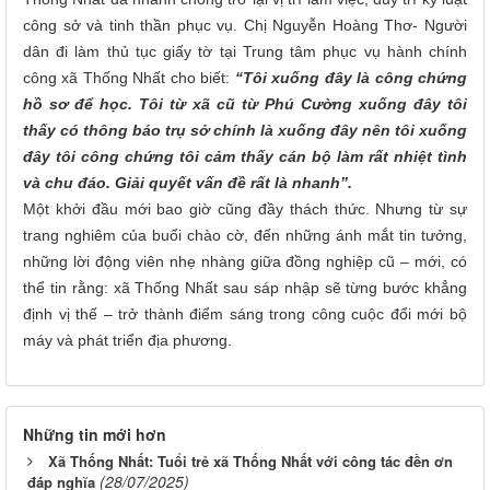
công sở và tinh thần phục vụ.
Chị Nguyễn Hoàng Thơ- Người
dân đi làm thủ tục giấy tờ tại Trung tâm phục vụ hành chính
công xã Thống Nhất
cho biết:
“Tôi xuống đây là công chứng
hồ sơ để học. Tôi từ xã cũ từ Phú Cường xuống đây tôi
thấy có thông báo trụ sở chính là xuống đây nên tôi xuống
đây tôi công chứng tôi cảm thấy cán bộ làm rất nhiệt tình
và chu đáo. Giải quyết vấn đề rất là nhanh”.
Một khởi đầu mới bao giờ cũng đầy thách thức. Nhưng từ sự
trang nghiêm của buổi chào cờ, đến những ánh mắt tin tưởng,
những lời động viên nhẹ nhàng giữa đồng nghiệp cũ – mới, có
thể tin rằng: xã
Thống Nhất
sau sáp nhập sẽ từng bước khẳng
định vị thế – trở thành điểm sáng trong công cuộc đổi mới bộ
máy và phát triển địa phương.
Những tin mới hơn
Xã Thống Nhất: Tuổi trẻ xã Thống Nhất với công tác đền ơn
(28/07/2025)
đáp nghĩa