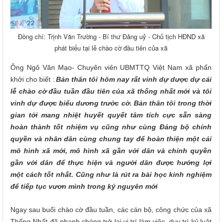
Đồng chí: Trịnh Văn Trường - Bí thư Đảng uỷ - Chủ tịch HĐND xã
phát biểu tại lễ chào cờ đầu tiên của xã
Ông Ngô Văn Mạo- Chuyên viên UBMTTQ Việt Nam xã
phấn
khởi cho biết
:
Bản thân tôi hôm nay rất vinh dự dược dự cái
lễ chào cờ đầu tuần đầu tiên của xã thống nhất mới và tôi
vinh dự được biểu dương trước cờ. Bản thân tôi trong thời
gian tới mang nhiệt huyết quyết tâm tích cực sẵn sàng
hoàn thành tốt nhiệm vụ cũng như cùng Đảng bộ chính
quyền và nhân dân cùng chung tay để hoàn thiện một cái
mô hình xã mới, mô hình xã gần với dân và chính quyền
gần với dân để thực hiện và người dân được hưởng lợi
một cách tốt nhất. Cũng như là rút ra bài học kinh nghiệm
để tiếp tục vươn mình trong kỷ nguyên mới
Ngay sau
buổi chào cờ đầu tuần, các cán bộ, công chức
của xã
Thống Nhất đã
nhanh chóng trở lại vị trí làm việc, duy trì kỷ luật