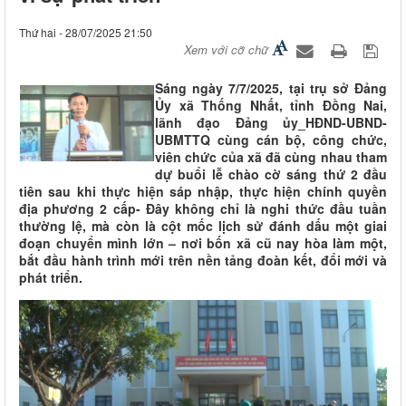
Thứ hai - 28/07/2025 21:50
Xem với cỡ chữ
Sáng ngày 7/7/2025, tại trụ sở Đảng
Ủy xã Thống Nhất, tỉnh Đồng Nai,
lãnh đạo Đảng ủy_HĐND-UBND-
UBMTTQ cùng cán bộ, công chức,
viên chức của xã đã cùng nhau tham
dự buổi lễ chào cờ sáng thứ 2 đầu
tiên sau khi thực hiện sáp nhập, thực hiện chính quyền
địa phương 2 cấp- Đây không chỉ là nghi thức đầu tuần
thường lệ, mà còn là cột mốc lịch sử đánh dấu một giai
đoạn chuyển mình lớn – nơi bốn xã cũ nay hòa làm một,
bắt đầu hành trình mới trên nền tảng đoàn kết, đổi mới và
phát triển.