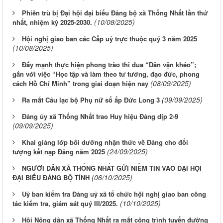
Phiên trù bị Đại hội đại biểu Đảng bộ xã Thống Nhất lần thứ
(10/08/2025)
nhất, nhiệm kỳ 2025-2030.
Hội nghị giao ban các Cấp uỷ trực thuộc quý 3 năm 2025
(10/08/2025)
Đẩy mạnh thực hiện phong trào thi đua “Dân vận khéo”;
gắn với việc “Học tập và làm theo tư tưởng, đạo đức, phong
(08/09/2025)
cách Hồ Chí Minh” trong giai đoạn hiện nay
(09/09/2025)
Ra mắt Câu lạc bộ Phụ nữ số ấp Đức Long 3
Đảng ủy xã Thống Nhất trao Huy hiệu Đảng dịp 2-9
(09/09/2025)
Khai giảng lớp bồi dưỡng nhận thức về Đảng cho đối
(24/09/2025)
tượng kết nạp Đảng năm 2025
NGƯỜI DÂN XÃ THỐNG NHẤT GỬI NIỀM TIN VÀO ĐẠI HỘI
(06/10/2025)
ĐẠI BIỂU ĐẢNG BỘ TỈNH
Uỷ ban kiểm tra Đảng uỷ xã tổ chức hội nghị giao ban công
(10/10/2025)
tác kiểm tra, giám sát quý III/2025.
Hội Nông dân xã Thống Nhất ra mắt công trình tuyến đường