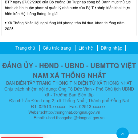
BTP ngày 27/02/2026 của Bộ trưởng Bộ Tư pháp công bố Danh mục thủ tục
hành chính thuộc phạm vi quản lý nhà nước của Bộ Tư pháp triển khai thực
hiện trên Hệ thống thông tin giải
Xã Thống Nhất Hội nghị tổng kết phong trào thi đua, khen thưởng năm
2025.
Trang chủ
Cấu trúc trang
Liên hệ
Đăng nhập
ĐẢNG ỦY - HĐND - UBND - UBMTTQ VIỆT
NAM XÃ THỐNG NHẤT
BAN BIÊN TẬP TRANG THÔNG TIN ĐIỆN TỬ XÃ THỐNG NHẤT
Chịu trách nhiệm nội dung: Ông Tô Đức Vinh - Phó Chủ tịch UBND
xã - Trưởng Ban Biên tập
Địa chỉ: ấp Đức Long 2, xã Thống Nhất, Thành phố Đồng Nai
ĐT: 02513.xxxxxx - Fax: 02513.xxxxxx
Website:http://thongnhat.dongnai.gov.vn
Email: ubnd-thongnhat@dongnai.gov.vn​