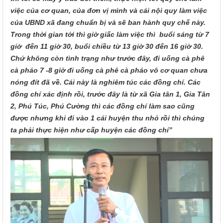
việc của cơ quan, của đơn vị mình và cái nội quy làm việc
của UBND xã đang chuẩn bị và sẽ ban hành quy chế này.
Trong thời gian tới thì giờ giấc làm việc thì buổi sáng từ 7
giờ đến 11 giờ 30, buổi chiều từ 13 giờ 30 đến 16 giờ 30.
Chứ không còn tình trạng như trước đây, đi uống cà phê
cà pháo 7 -8 giờ đi uống cà phê cà pháo vô cơ quan chưa
nóng đít đã về. Cái này là nghiêm túc các đồng chí. Các
đồng chí xác định rồi, trước đây là từ xã Gia tân 1, Gia Tân
2, Phú Túc, Phú Cường thì các đồng chí làm sao cũng
được nhưng khi đi vào 1 cái huyện thu nhỏ rồi thì chúng
ta phải thực hiện như cấp huyện các đồng chí
”