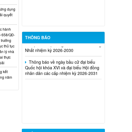
Kế hoạch tuyển dụng viên chức tại các
 ứng dụng
đơn vị sự nghiệp công lập trên địa bàn
ải quyết
xã Thống Nhất
ục hành
Thông Báo về về tiếp nhận hồ sơ ứng
ố 658/QĐ-
THÔNG BÁO
cử đại biểu Hội đồng nhân dân xã Thống
 trưởng
Nhất nhiệm kỳ 2026-2030
c thủ tục
ản lý nhà
Thông báo về ngày bầu cử đại biểu
ai thực
Quốc hội khóa XVI và đại biểu Hội đồng
iải
nhân dân các cấp nhiệm kỳ 2026-2031
g kết
ưởng năm