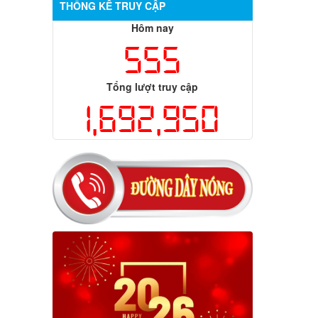
THỐNG KÊ TRUY CẬP
Hôm nay
555
Tổng lượt truy cập
1,692,950