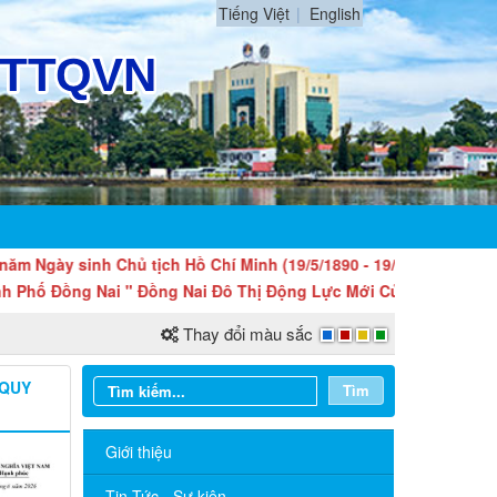
Tiếng Việt
English
sinh Chủ tịch Hồ Chí Minh (19/5/1890 - 19/5/2026).
ồng Nai " Đồng Nai Đô Thị Động Lực Mới Của Quốc Gia "
Thay đổi màu sắc
 QUY
Tìm
Giới thiệu
Tin Tức - Sự kiện