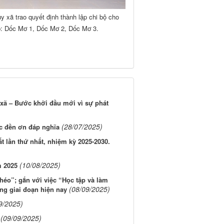
 xã trao quyết định thành lập chi bộ cho
p: Dốc Mơ 1, Dốc Mơ 2, Dốc Mơ 3.
xã – Bước khởi đầu mới vì sự phát
(28/07/2025)
ác đền ơn đáp nghĩa
t lần thứ nhất, nhiệm kỳ 2025-2030.
(10/08/2025)
m 2025
héo”; gắn với việc “Học tập và làm
(08/09/2025)
ng giai đoạn hiện nay
9/2025)
(09/09/2025)