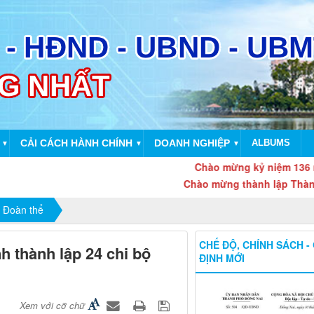
CẢI CÁCH HÀNH CHÍNH
DOANH NGHIỆP
ALBUMS
▼
▼
▼
Chào mừng kỷ niệm 136 năm Ngày 
Chào mừng thành lập Thành Phố Đ
 Đoàn thể
CHẾ ĐỘ, CHÍNH SÁCH -
h thành lập 24 chi bộ
ĐỊNH MỚI
Xem với cỡ chữ