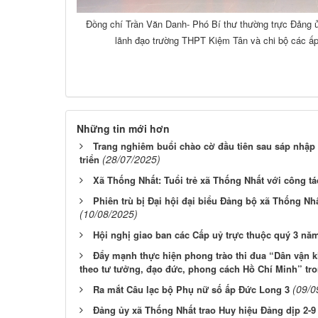
Đồng chí Trần Văn Danh- Phó Bí thư thường trực Đảng ủy
lãnh đạo trường THPT Kiệm Tân và chi bộ các ấ
Những tin mới hơn
Trang nghiêm buổi chào cờ đầu tiên sau sáp nhập 
(28/07/2025)
triển
Xã Thống Nhất: Tuổi trẻ xã Thống Nhất với công t
Phiên trù bị Đại hội đại biểu Đảng bộ xã Thống Nhấ
(10/08/2025)
Hội nghị giao ban các Cấp uỷ trực thuộc quý 3 nă
Đẩy mạnh thực hiện phong trào thi đua “Dân vận k
theo tư tưởng, đạo đức, phong cách Hồ Chí Minh” tro
(09/0
Ra mắt Câu lạc bộ Phụ nữ số ấp Đức Long 3
Đảng ủy xã Thống Nhất trao Huy hiệu Đảng dịp 2-9