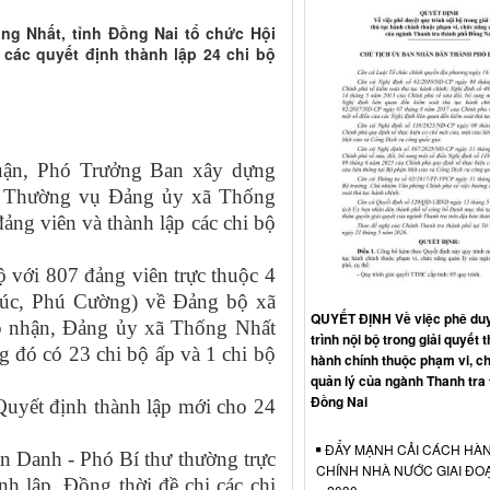
ng Nhất, tỉnh Đồng Nai tổ chức Hội
 các quyết định thành lập 24 chi bộ
uận, Phó Trưởng Ban xây dựng
n Thường vụ Đảng ủy xã Thống
ảng viên và thành lập các chi bộ
ộ với 807 đảng viên trực thuộc 4
Túc, Phú Cường) về Đảng bộ xã
QUYẾT ĐỊNH Về việc phê duy
ếp nhận, Đảng ủy xã Thống Nhất
trình nội bộ trong giải quyết t
g đó có 23 chi bộ ấp và 1 chi bộ
hành chính thuộc phạm vi, c
quản lý của ngành Thanh tra
Đồng Nai
 Quyết định thành lập mới cho 24
ĐẨY MẠNH CẢI CÁCH HÀ
n Danh - Phó Bí thư thường trực
CHÍNH NHÀ NƯỚC GIAI ĐO
h lập. Đồng thời đề chị các chi