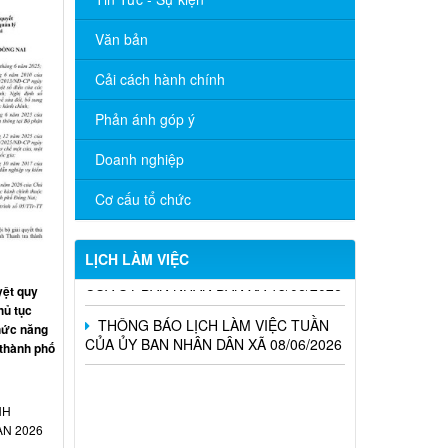
Văn bản
Cải cách hành chính
Phản ánh góp ý
THÔNG BÁO LỊCH LÀM VIỆC TUẦN
CỦA ỦY BAN NHÂN DÂN XÃ 06/07/2026
Doanh nghiệp
THÔNG BÁO LỊCH LÀM VIỆC TUẦN
Cơ cấu tổ chức
CỦA ỦY BAN NHÂN DÂN XÃ 29/06/2026
THÔNG BÁO LỊCH LÀM VIỆC TUẦN
LỊCH LÀM VIỆC
CỦA ỦY BAN NHÂN DÂN XÃ 15/06/2026
ệt quy
THÔNG BÁO LỊCH LÀM VIỆC TUẦN
hủ tục
CỦA ỦY BAN NHÂN DÂN XÃ 08/06/2026
hức năng
 thành phố
Nghị Quyết về việc công bố danh sách
chính thức những người ứng cử Đại biểu
hội đồng nhân dân xã Thống Nhất,
NH
nhiệm kỳ 2026-2031 ở từng đơn vị bầu
ẠN 2026
cử