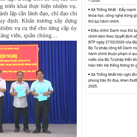
– 2030
g triển khai thực hiện nhiệm vụ.
Xã Thống Nhất - Đẩy mạnh
nh lập cần lãnh đạo, chỉ đạo chi
khoa học, công nghệ trong gi
quy định. Khẩn trương xây dựng
thủ tục hành chính
nhiệm vụ cụ thể cho từng cấp ủy
Điều chỉnh Danh mục thủ t
 đảng viên, quần chúng…
chính kèm theo Quyết định s
BTP ngày 27/02/2026 của Bộ
Bộ Tư pháp công bố Danh mụ
hành chính thuộc phạm vi qu
nước của Bộ Tư pháp triển kh
hiện trên Hệ thống thông tin g
Xã Thống Nhất Hội nghị tổn
phong trào thi đua, khen th
2025.