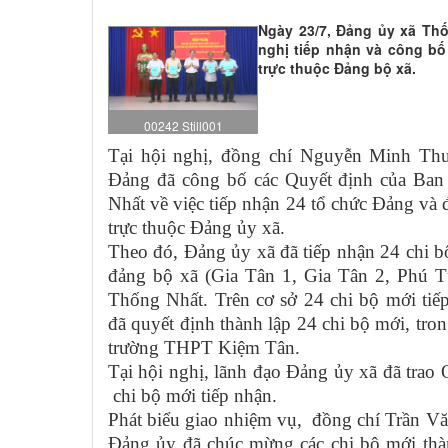
Ngày 23/7, Đảng ủy xã Thố
nghị tiếp nhận và công bố
trực thuộc Đảng bộ xã.
00242 Still001
Tại hội nghị, đồng chí Nguyễn Minh Th
Đảng đã công bố các Quyết định của Ba
Nhất về việc tiếp nhận 24 tổ chức Đảng và đ
trực thuộc Đảng ủy xã.
Theo đó, Đảng ủy xã đã tiếp nhận 24 chi b
đảng bộ xã (Gia Tân 1, Gia Tân 2, Phú 
Thống Nhất. Trên cơ sở 24 chi bộ mới ti
đã quyết định thành lập 24 chi bộ mới, tron
trường THPT Kiệm Tân.
Tại hội nghị, lãnh đạo Đảng ủy xã đã trao
chi bộ mới tiếp nhận.
Phát biểu giao nhiệm vụ, đồng chí Trần Vă
Đảng ủy đã chúc mừng các chi bộ mới thàn